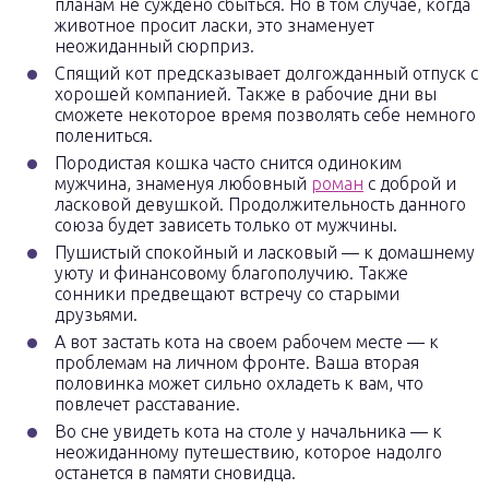
планам не суждено сбыться. Но в том случае, когда
животное просит ласки, это знаменует
неожиданный сюрприз.
Спящий кот предсказывает долгожданный отпуск с
хорошей компанией. Также в рабочие дни вы
сможете некоторое время позволять себе немного
полениться.
Породистая кошка часто снится одиноким
мужчина, знаменуя любовный
роман
с доброй и
ласковой девушкой. Продолжительность данного
союза будет зависеть только от мужчины.
Пушистый спокойный и ласковый — к домашнему
уюту и финансовому благополучию. Также
сонники предвещают встречу со старыми
друзьями.
А вот застать кота на своем рабочем месте — к
проблемам на личном фронте. Ваша вторая
половинка может сильно охладеть к вам, что
повлечет расставание.
Во сне увидеть кота на столе у начальника — к
неожиданному путешествию, которое надолго
останется в памяти сновидца.