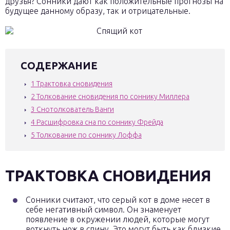
друзья? Сонники дают как положительные прогнозы на
будущее данному образу, так и отрицательные.
СОДЕРЖАНИЕ
1
Трактовка сновидения
2
Толкование сновидения по соннику Миллера
3
Снотолкователь Ванги
4
Расшифровка сна по соннику Фрейда
5
Толкование по соннику Лоффа
ТРАКТОВКА СНОВИДЕНИЯ
Сонники считают, что серый кот в доме несет в
себе негативный символ. Он знаменует
появление в окружении людей, которые могут
воткнуть нож в спину. Это могут быть как близкие