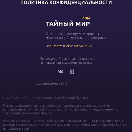
ПОЛИТИКА КОНФИДЕНЦИАЛЬНОСТИ
COM
ТАЙНЫЙ МИР
© 2015–2026. Все права защищены
Неизведанный мир магии и эзотерики
Пользовательское соглашение
Присоединяйтесь к нам и следите
за новостями в социальных сетях
Дизайн сделан в 2017
ООО "Феникс", 109156, Москва, Жулебинский бульвар, 25
При использовании данного сайта, вы подтверждаете свое согласие на
использование файлов cookie в соответствии с настоящим уведомлением в
отношении данного типа файлов.
Если вы не согласны с тем, чтобы мы использовали данный тип файлов, то вы
должны соответствующим образом установить настройки вашего браузера или не
использовать сайт.