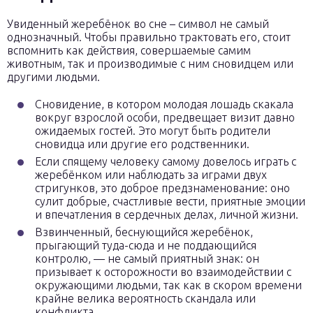
Увиденный жеребёнок во сне – символ не самый
однозначный. Чтобы правильно трактовать его, стоит
вспомнить как действия, совершаемые самим
животным, так и производимые с ним сновидцем или
другими людьми.
Сновидение, в котором молодая лошадь скакала
вокруг взрослой особи, предвещает визит давно
ожидаемых гостей. Это могут быть родители
сновидца или другие его родственники.
Если спящему человеку самому довелось играть с
жеребёнком или наблюдать за играми двух
стригунков, это доброе предзнаменование: оно
сулит добрые, счастливые вести, приятные эмоции
и впечатления в сердечных делах, личной жизни.
Взвинченный, беснующийся жеребёнок,
прыгающий туда-сюда и не поддающийся
контролю, — не самый приятный знак: он
призывает к осторожности во взаимодействии с
окружающими людьми, так как в скором времени
крайне велика вероятность скандала или
конфликта.