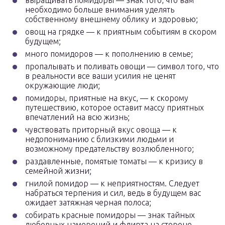
выращивать помидоры — знак того, что вам
необходимо больше внимания уделять
собственному внешнему облику и здоровью;
овощ на грядке — к приятным событиям в скором
будущем;
много помидоров — к пополнению в семье;
пропалывать и поливать овощи — символ того, что
в реальности все ваши усилия не ценят
окружающие люди;
помидоры, приятные на вкус, — к скорому
путешествию, которое оставит массу приятных
впечатлений на всю жизнь;
чувствовать приторный вкус овоща — к
недопониманию с близкими людьми и
возможному предательству возлюбленного;
раздавленные, помятые томаты — к кризису в
семейной жизни;
гнилой помидор — к неприятностям. Следует
набраться терпения и сил, ведь в будущем вас
ожидает затяжная черная полоса;
собирать красные помидоры — знак тайных
любовных намерений и флирта на стороне.