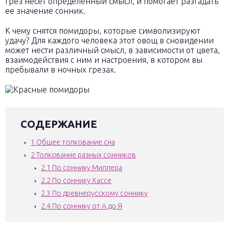
грез несет определенный смысл, и помогает разгадать
ее значение сонник.
К чему снятся помидоры, которые символизируют
удачу? Для каждого человека этот овощ в сновидении
может нести различный смысл, в зависимости от цвета,
взаимодействия с ним и настроения, в котором вы
пребывали в ночных грезах.
СОДЕРЖАНИЕ
1
Общее толкование сна
2
Толкование разных сонников
2.1
По соннику Миллера
2.2
По соннику Хассе
2.3
По древнерусскому соннику
2.4
По соннику от А до Я