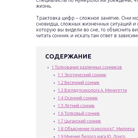
Специалисты по нумерологии убеждены, чт
жизнь.
Трактовка цифр – сложное занятие. Они мо
сновидца, сложных жизненных ситуаций и 
которую вы видели во сне, то объяснить в
читать сонник и искать там ответ в зависим
СОДЕРЖАНИЕ
1
Толкование различных сонников
1.1
Эротический сонник
1.2
Весенний сонник
1.3
Взгляд психолога А. Менегетти
1.4
Осенний сонник
1.5
Летний сонник
1.6
Толковый сонник
1.7
Цыганский сонник
1.8
Объяснение психолога Г. Миллера
1.9
Мнение белого мага Ю. Лонго