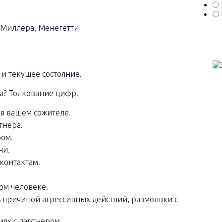
и текущее состояние.
а? Толкование цифр.
 в вашем сожителе.
тнера.
ром.
ни.
контактам.
ом человеке.
ь причиной агрессивных действий, размолвки с
иях с партнером.