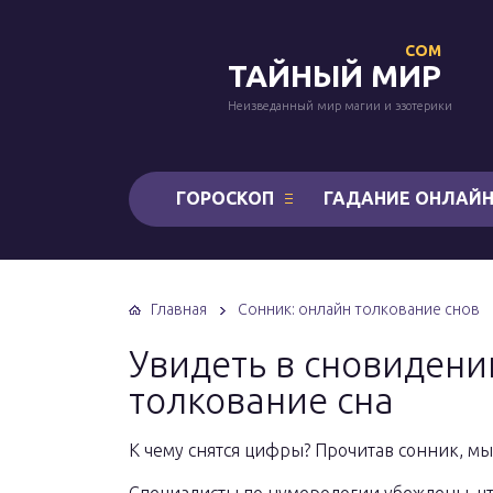
COM
ТАЙНЫЙ МИР
Неизведанный мир магии и эзотерики
ГОРОСКОП
ГАДАНИЕ ОНЛАЙ
Главная
Сонник: онлайн толкование снов
Увидеть в сновиден
толкование сна
К чему снятся цифры? Прочитав сонник, мы