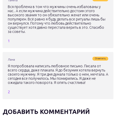
Танита
Вся проблема в том что мужчины очень избалованы у
нас.. А если мужчина действительно достоин этого
высокого звания то он обязательно женат или очень
популярен. Всё равно я буду делать все ритуалы лишь бы
он вернулся. Потому что любовь действительно
существует хотя давно перестала верить в это. Спасибо
за советы.
1
Ответить
Лана
Я попробовала написать любовное письмо. Писала от
всего сердца, даже плакала. Я до безумия хотела вернуть
своего мужчину. Я три дня думала только о нем, мечтала. А
сегодня все получилось. Мы помирились. Я даже не
ожидала такого поворота. Я опять счастлива!
2
ДОБАВИТЬ КОММЕНТАРИЙ