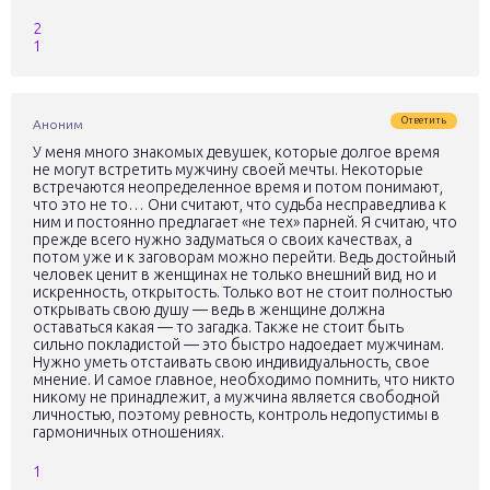
2
1
Ответить
Аноним
У меня много знакомых девушек, которые долгое время
не могут встретить мужчину своей мечты. Некоторые
встречаются неопределенное время и потом понимают,
что это не то… Они считают, что судьба несправедлива к
ним и постоянно предлагает «не тех» парней. Я считаю, что
прежде всего нужно задуматься о своих качествах, а
потом уже и к заговорам можно перейти. Ведь достойный
человек ценит в женщинах не только внешний вид, но и
искренность, открытость. Только вот не стоит полностью
открывать свою душу — ведь в женщине должна
оставаться какая — то загадка. Также не стоит быть
сильно покладистой — это быстро надоедает мужчинам.
Нужно уметь отстаивать свою индивидуальность, свое
мнение. И самое главное, необходимо помнить, что никто
никому не принадлежит, а мужчина является свободной
личностью, поэтому ревность, контроль недопустимы в
гармоничных отношениях.
1