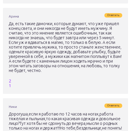
Ответить
Арина
Да, есть такие дамочки, которые думают, что уже пришёл
конец света, и они никогда не будут иметь мужчину. Я
считаю, что это мнение является ошибочным, так как
никогда не знаешь, что будет завтра или через 5 минут.
Если уж и вдаваться в магию, то только в белую. А если
хотите привлечь мужика, то просто станьте женственнее,
оденьте красивую яркую одежду, добавьте улыбку, будьте
уверенной в себе, а мужики как магнитом поплывут к Вам!
А если будете с каменным лицом ходить мрачно и при
этом читать заговоры на отношения, на любовь, то толку
не будет, честно.
2
1
Ответить
Ники
Дорогуша,если я работаю по 12 часов на ногах,работа
тяжёлая и пыльная,то какая красивая одежда и довольное
лицо?Тут хотя бы не сдохнуть до вечера,мысли о родных
только на ногах и держат!!!Но тебе,бездельнице,не понять!