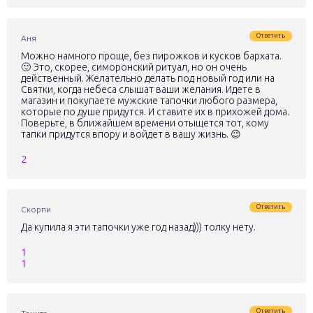
Ответить
Аня
Можно намного проще, без пирожков и кусков бархата.
🙂 Это, скорее, симоронский ритуал, но он очень
действенный. Желательно делать под новый год или на
Святки, когда небеса слышат ваши желания. Идете в
магазин и покупаете мужские тапочки любого размера,
которые по душе придутся. И ставите их в прихожей дома.
Поверьте, в ближайшем времени отыщется тот, кому
тапки придутся впору и войдет в вашу жизнь. 😉
2
Ответить
Скорпи
Да купила я эти тапочки уже год назад))) толку нету.
1
1
Ответить