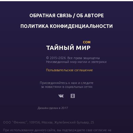
ОБРАТНАЯ СВЯЗЬ / ОБ АВТОРЕ
ПОЛИТИКА КОНФИДЕНЦИАЛЬНОСТИ
COM
ТАЙНЫЙ МИР
© 2015–2026. Все права защищены
Неизведанный мир магии и эзотерики
Пользовательское соглашение
Присоединяйтесь к нам и следите
за новостями в социальных сетях
Дизайн сделан в 2017
ООО "Феникс", 109156, Москва, Жулебинский бульвар, 25
При использовании данного сайта, вы подтверждаете свое согласие на