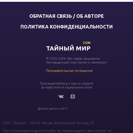
ОБРАТНАЯ СВЯЗЬ / ОБ АВТОРЕ
ПОЛИТИКА КОНФИДЕНЦИАЛЬНОСТИ
COM
ТАЙНЫЙ МИР
© 2015–2026. Все права защищены
Неизведанный мир магии и эзотерики
Пользовательское соглашение
Присоединяйтесь к нам и следите
за новостями в социальных сетях
Дизайн сделан в 2017
ООО "Феникс", 109156, Москва, Жулебинский бульвар, 25
При использовании данного сайта, вы подтверждаете свое согласие на