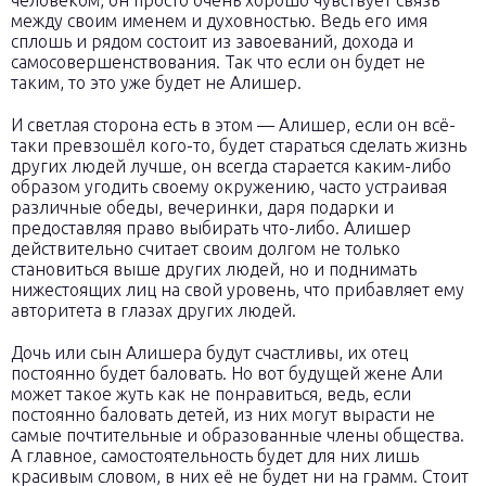
человеком, он просто очень хорошо чувствует связь
между своим именем и духовностью. Ведь его имя
сплошь и рядом состоит из завоеваний, дохода и
самосовершенствования. Так что если он будет не
таким, то это уже будет не Алишер.
И светлая сторона есть в этом — Алишер, если он всё-
таки превзошёл кого-то, будет стараться сделать жизнь
других людей лучше, он всегда старается каким-либо
образом угодить своему окружению, часто устраивая
различные обеды, вечеринки, даря подарки и
предоставляя право выбирать что-либо. Алишер
действительно считает своим долгом не только
становиться выше других людей, но и поднимать
нижестоящих лиц на свой уровень, что прибавляет ему
авторитета в глазах других людей.
Дочь или сын Алишера будут счастливы, их отец
постоянно будет баловать. Но вот будущей жене Али
может такое жуть как не понравиться, ведь, если
постоянно баловать детей, из них могут вырасти не
самые почтительные и образованные члены общества.
А главное, самостоятельность будет для них лишь
красивым словом, в них её не будет ни на грамм. Стоит