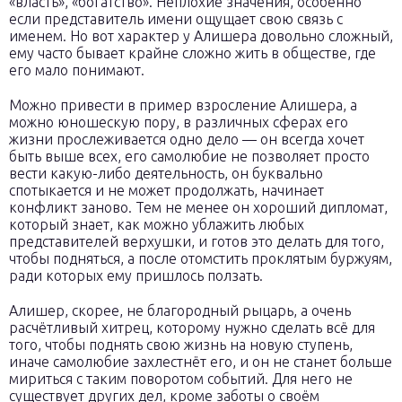
«власть», «богатство». Неплохие значения, особенно
если представитель имени ощущает свою связь с
именем. Но вот характер у Алишера довольно сложный,
ему часто бывает крайне сложно жить в обществе, где
его мало понимают.
Можно привести в пример взросление Алишера, а
можно юношескую пору, в различных сферах его
жизни прослеживается одно дело — он всегда хочет
быть выше всех, его самолюбие не позволяет просто
вести какую-либо деятельность, он буквально
спотыкается и не может продолжать, начинает
конфликт заново. Тем не менее он хороший дипломат,
который знает, как можно ублажить любых
представителей верхушки, и готов это делать для того,
чтобы подняться, а после отомстить проклятым буржуям,
ради которых ему пришлось ползать.
Алишер, скорее, не благородный рыцарь, а очень
расчётливый хитрец, которому нужно сделать всё для
того, чтобы поднять свою жизнь на новую ступень,
иначе самолюбие захлестнёт его, и он не станет больше
мириться с таким поворотом событий. Для него не
существует других дел, кроме заботы о своём