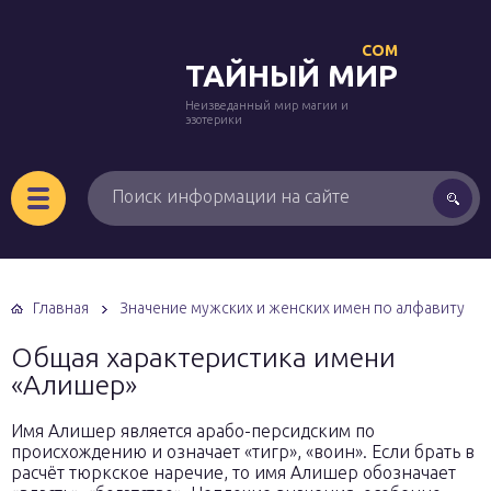
COM
ТАЙНЫЙ МИР
Неизведанный мир магии и
эзотерики
Главная
Значение мужских и женских имен по алфавиту
Общая характеристика имени
«Алишер»
Имя Алишер является арабо-персидским по
происхождению и означает «тигр», «воин». Если брать в
расчёт тюркское наречие, то имя Алишер обозначает