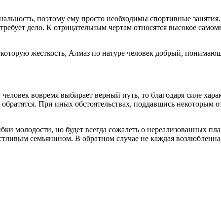
альность, поэтому ему просто необходимы спортивные занятия.
о требует дело. К отрицательным чертам относятся высокое самом
екоторую жесткость, Алмаз по натуре человек добрый, понимающи
еловек вовремя выбирает верный путь, то благодаря силе харак
 обратятся. При иных обстоятельствах, поддавшись некоторым о
бки молодости, но будет всегда сожалеть о нереализованных пла
стливым семьянином. В обратном случае не каждая возлюбленная