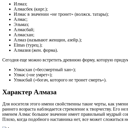
Илмаз;
Алмасбек (кирг.);
Илмас в значении «не тронет» (волжск. татары);
Алмас;
Эльмаз;
Алмасбай;
Алмасхан;
Алмаз (называют женщин, азейр.);
Elmas (турец.);
Алмазия (жен. форма).
Сегодня еще можно встретить древнюю форму, которую придума
Улмәсхан («бессмертный хан»);
Улмәс («не умрет»);
Улмәсбай («богач, которого не тронет смерть»).
Характер Алмаза
Для носителя этого имени свойственны такие черты, как умен
раннего возраста наблюдается стремление к творчеству. Его н
именем Алмас большое значение имеет правильный мудрый совет
Плохо, когда подобного наставника нет, все может сложиться н