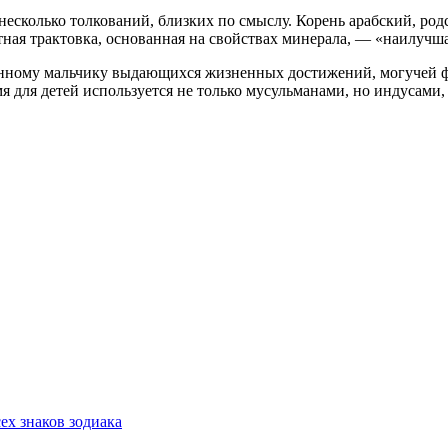
несколько толкований, близких по смыслу. Корень арабский, ро
ная трактовка, основанная на свойствах минерала, — «наилучша
нному мальчику выдающихся жизненных достижений, могучей фи
я для детей используется не только мусульманами, но индусами,
сех знаков зодиака