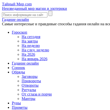
Тайный Мир
com
Неизведанный мир магии и эзотерики
Гадание онлайн
Самые интересные и правдивые способы гадания онлайн на вс
Гороскоп
На сегодня
На завтра
На неделю
На след. неделю
На 2026
На январь 2026
Гадание онлайн
Сонник
Обряды
Заговоры
Привороты
Отвороты
Ритуалы
От сглаза и порчи
Мантры
Руны
Приметы