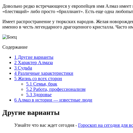
Довольно редко встречающееся у европейцев имя Алмаз имеет 
«блестящий» либо просто «бриллиант». Есть еще одна любопыт
Имеет распространение у тюркских народов. Желая новорожде
именно в честь легендарного драгоценного кристалла. Часто им
Содержание
1
Другие варианты
2
Характер Алмаза
3
Судьба
4
Различные характеристики
5
Жизнь со всех сторон
5.1
Семья, брак
5.2
Работа, профессионализм
5.3
Здоровье
6
Алмаз в истории — известные люди
Другие варианты
Узнайте что вас ждет сегодня -
Гороскоп на сегодня для в