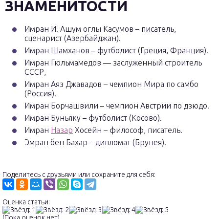
ЗНАМЕНИТОСТИ
Имран И. Ашум оглы Касумов – писатель,
сценарист (Азербайджан).
Имран Шамханов – футболист (Греция, Франция).
Имран Гюльмамедов — заслуженный строитель
СССР,
Имран Аяз Джавадов – чемпион Мира по самбо
(Россия).
Имран Борчашвили – чемпион Австрии по дзюдо.
Имран Буньяку – футболист (Косово).
Имран
Назар
Хосейн – философ, писатель.
Эмран бен Бахар – дипломат (Брунея).
Поделитесь с друзьями или сохраните для себя:
Оценка статьи:
(Пока оценок нет)