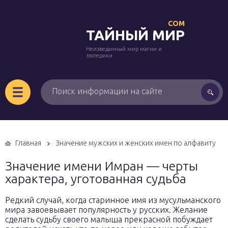
COM
ТАЙНЫЙ МИР
Неизведанный мир магии и
эзотерики
Главная
Значение мужских и женских имен по алфавиту
Значение имени Имран — черты
характера, уготованная судьба
Редкий случай, когда старинное имя из мусульманского
мира завоевывает популярность у русских. Желание
сделать судьбу своего малыша прекрасной побуждает