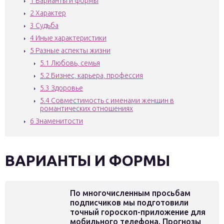
1
Варианты и формы
2
Характер
3
Судьба
4
Иные характеристики
5
Разные аспекты жизни
5.1
Любовь, семья
5.2
Бизнес, карьера, профессия
5.3
Здоровье
5.4
Совместимость с именами женщин в
романтических отношениях
6
Знаменитости
ВАРИАНТЫ И ФОРМЫ
По многочисленным просьбам
подписчиков мы подготовили
точный гороскоп-приложение для
мобильного телефона. Прогнозы