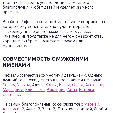
терпеть. Тяготеет к установлению семейного
благополучия. Любит детей и уделяет им много
времени.
В работе Рафаэлю стоит выбирать такое поприще, на
котором ему действительно будет интересно.
Поскольку иначе он не сможет достичь успеха.
Физический труд также не для него – он может стать
хорошим актёром, писателем, врачом или
журналистом.
СОВМЕСТИМОСТЬ С МУЖСКИМИ
ИМЕНАМИ
Рафаэль совместим со многими девушками. Однако
лучший союз ожидает его в паре с такими именами:
София
,
Ульяна
, Алёна,
Юлия
,
Елена
,
Ольга
,
Александра
,
Маргарита
,
Елизавета
,
Виктория
,
Анна
,
Наталья
,
Светлана
.
Не самый благоприятный союз сложится с
Марией
,
Анастасией
, Алисой, Златой, Татьяной, Ириной, Яной и