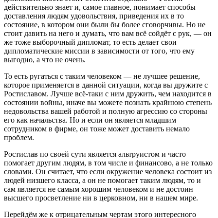
действительно знает и, самое главное, понимает способы
доставления людям удовольствия, приведения их в то
состояние, в котором они были бы более сговорчивы. Но не
стоит давить на него и думать, что вам всё сойдёт с рук, — он
же тоже выборочный дипломат, то есть делает свои
дипломатические миссии в зависимости от того, что ему
выгодно, а что не очень.
То есть ругаться с таким человеком — не лучшее решение,
которое применяется в данной ситуации, когда вы дружите с
Ростиславом. Лучше всё-таки с ним дружить, чем находится в
состоянии войны, иначе вы можете познать крайнюю степень
недовольства вашей работой и полную агрессию со стороны
его как начальства. Но и если он является младшим
сотрудником в фирме, он тоже может доставить немало
проблем.
Ростислав по своей сути является альтруистом и часто
помогает другим людям, в том числе и финансово, а не только
словами. Он считает, что если окружение человека состоит из
людей низшего класса, а он не помогает таким людям, то и
сам является не самым хорошим человеком и не достоин
высшего просветление ни в церковном, ни в нашем мире.
Перейдём же к отрицательным чертам этого интересного