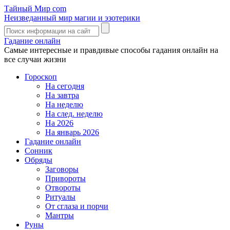
Тайный Мир
com
Неизведанный мир магии и эзотерики
Гадание онлайн
Самые интересные и правдивые способы гадания онлайн на
все случаи жизни
Гороскоп
На сегодня
На завтра
На неделю
На след. неделю
На 2026
На январь 2026
Гадание онлайн
Сонник
Обряды
Заговоры
Привороты
Отвороты
Ритуалы
От сглаза и порчи
Мантры
Руны