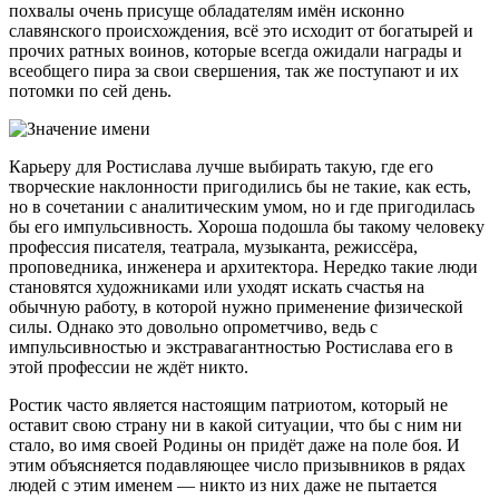
похвалы очень присуще обладателям имён исконно
славянского происхождения, всё это исходит от богатырей и
прочих ратных воинов, которые всегда ожидали награды и
всеобщего пира за свои свершения, так же поступают и их
потомки по сей день.
Карьеру для Ростислава лучше выбирать такую, где его
творческие наклонности пригодились бы не такие, как есть,
но в сочетании с аналитическим умом, но и где пригодилась
бы его импульсивность. Хороша подошла бы такому человеку
профессия писателя, театрала, музыканта, режиссёра,
проповедника, инженера и архитектора. Нередко такие люди
становятся художниками или уходят искать счастья на
обычную работу, в которой нужно применение физической
силы. Однако это довольно опрометчиво, ведь с
импульсивностью и экстравагантностью Ростислава его в
этой профессии не ждёт никто.
Ростик часто является настоящим патриотом, который не
оставит свою страну ни в какой ситуации, что бы с ним ни
стало, во имя своей Родины он придёт даже на поле боя. И
этим объясняется подавляющее число призывников в рядах
людей с этим именем — никто из них даже не пытается