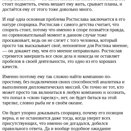
стоит подметить, очень мешает ему жить, срывает планы, и
достаётся ему от этого тоже довольно много.
И ещё одна основная проблема Ростислава заключается в его
натуре спорщика. Ростислав с самого детства считает, что
спорить стоит, потому что именно в споре познаётся правда,
но соревновательный момент в данном случае тоже
проскакивает, ведь он не слезет с того человека, который
просто так высказывает своё, непонятное для Ростика мнение,
— он докажет ему, чем его мнение неправильно. Ростислав
стремится завершить все свои дела и никогда не оставляет
пробелов в своей деятельности, это одно из его хороших
качеств.
Именно поэтому ему так сложно найти компанию по-
простому, без подключения своих способностей аналитика и
выполнения дипломатических миссий. Он точно не тот, кто
может просто так вклиниться в любую компанию и осознать,
что попал в «свою тарелку», нет, он будет биться на этой
тарелке, словно рыба не в своём океане.
Он будет упорно доказывать спорщику, почему его позиция
верна, и не остановится даже тогда, когда уверит всех
присутствующих, что именно он догадался, добился
правильного ответа. Да и вообще подобное ожидание