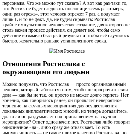
персонажа. Что же можно тут сказать? А вот как раз-таки то,
что Ростик не будет следовать пословице «семь раз отмерь,
один раз отрежь», этот человек отрежет 7 раз, а подумает
лишь 1, и то не факт. Да, не будем скрывать: Ростислав —
крайне импульсивное человеческое создание, для которого не
столь важен процесс действия, он делает всё, чтобы само
действие возымело быстрый результат и чтобы всё случилось
быстро, желательно раньше установленного срока.
Отношения Ростислава с
окружающими его людьми
Можно подумать, что Ростислав — просто организованный
человек, который заботится о том, чтобы не просрочить свои
дела — как бы не так, он просто не может долго терпеть. Нет,
конечно, как говорилось ранее, он проявляет невероятное
терпение на скучных мероприятиях для осуществления
локальных дипломатических миссий, но теперь догадайтесь,
долго ли он раздумывает над приглашением на скучное
мероприятие? Ответ однозначен: нет, Ростислав либо говорит
однозначное «да», либо сразу же отказывает. То есть
импульсивность — не самое плохое качество Ростислава, но,