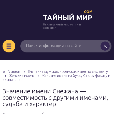
COM
ТАЙНЫЙ МИР
Неизведанный мир магии и
эзотерики
Главная
Значение мужских и женских имен по алфавиту
Женские имена
Женские имена на букву С по алфавиту и
их значения
Значение имени Снежана —
совместимость с другими именами,
судьба и характер