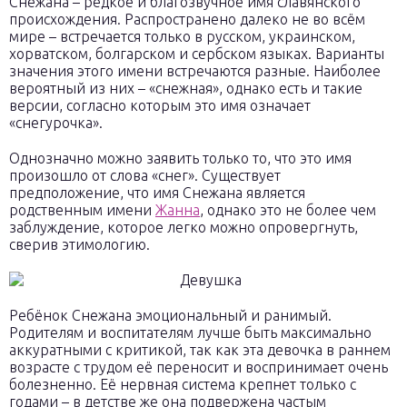
Снежана – редкое и благозвучное имя славянского
происхождения. Распространено далеко не во всём
мире – встречается только в русском, украинском,
хорватском, болгарском и сербском языках. Варианты
значения этого имени встречаются разные. Наиболее
вероятный из них – «снежная», однако есть и такие
версии, согласно которым это имя означает
«снегурочка».
Однозначно можно заявить только то, что это имя
произошло от слова «снег». Существует
предположение, что имя Снежана является
родственным имени
Жанна
, однако это не более чем
заблуждение, которое легко можно опровергнуть,
сверив этимологию.
Ребёнок Снежана эмоциональный и ранимый.
Родителям и воспитателям лучше быть максимально
аккуратными с критикой, так как эта девочка в раннем
возрасте с трудом её переносит и воспринимает очень
болезненно. Её нервная система крепнет только с
годами – в детстве же она подвержена частым