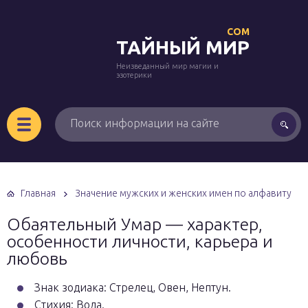
COM
ТАЙНЫЙ МИР
Неизведанный мир магии и
эзотерики
Главная
Значение мужских и женских имен по алфавиту
Обаятельный Умар — характер,
особенности личности, карьера и
любовь
Знак зодиака: Стрелец, Овен, Нептун.
Стихия: Вода.