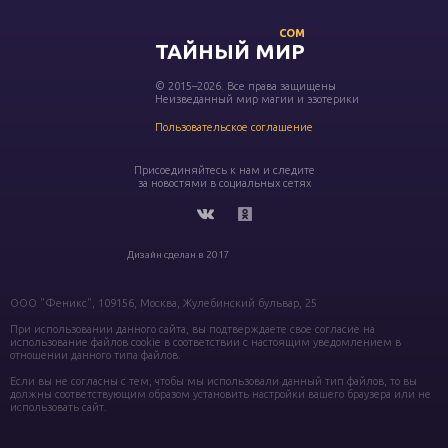
COM
ТАЙНЫЙ МИР
© 2015–2026. Все права защищены
Неизведанный мир магии и эзотерики
Пользовательское соглашение
Присоединяйтесь к нам и следите
за новостями в социальных сетях
Дизайн сделан в 2017
ООО "Феникс", 109156, Москва, Жулебинский бульвар, 25
При использовании данного сайта, вы подтверждаете свое согласие на
использование файлов cookie в соответствии с настоящим уведомлением в
отношении данного типа файлов.
Если вы не согласны с тем, чтобы мы использовали данный тип файлов, то вы
должны соответствующим образом установить настройки вашего браузера или не
использовать сайт.