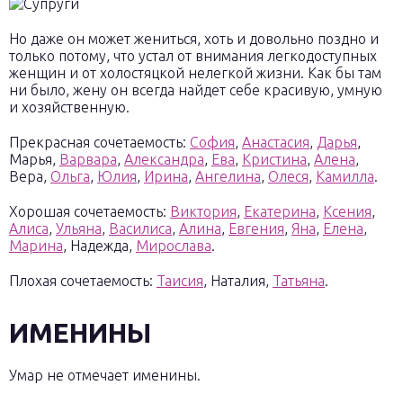
Но даже он может жениться, хоть и довольно поздно и
только потому, что устал от внимания легкодоступных
женщин и от холостяцкой нелегкой жизни. Как бы там
ни было, жену он всегда найдет себе красивую, умную
и хозяйственную.
Прекрасная сочетаемость:
София
,
Анастасия
,
Дарья
,
Марья,
Варвара
,
Александра
,
Ева
,
Кристина
,
Алена
,
Вера,
Ольга
,
Юлия
,
Ирина
,
Ангелина
,
Олеся
,
Камилла
.
Хорошая сочетаемость:
Виктория
,
Екатерина
,
Ксения
,
Алиса
,
Ульяна
,
Василиса
,
Алина
,
Евгения
,
Яна
,
Елена
,
Марина
, Надежда,
Мирослава
.
Плохая сочетаемость:
Таисия
, Наталия,
Татьяна
.
ИМЕНИНЫ
Умар не отмечает именины.