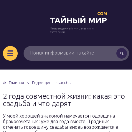
COM
ТАЙНЫЙ МИР
Неизведанный мир магии и
эзотерики
Главная
Годовщины свадьбы
2 года совместной жизни: какая это
свадьба и что дарят
У моей хорошей знакомой намечается годовщина
бракосочетания: уже два года вместе. Традиция
отмечать годовщину свадьбы вновь возрождается в