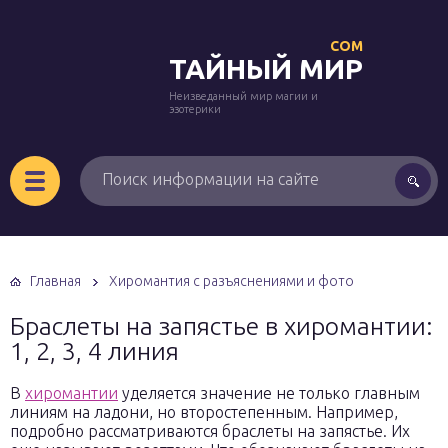
COM
ТАЙНЫЙ МИР
Неизведанный мир магии и
эзотерики
Главная
Хиромантия с разъяснениями и фото
Браслеты на запястье в хиромантии:
1, 2, 3, 4 линия
В
хиромантии
уделяется значение не только главным
линиям на ладони, но второстепенным. Например,
подробно рассматриваются браслеты на запястье. Их