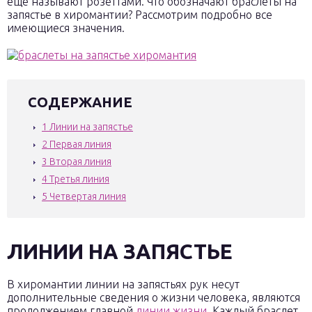
еще называют розеттами. Что обозначают браслеты на
запястье в хиромантии? Рассмотрим подробно все
имеющиеся значения.
СОДЕРЖАНИЕ
1
Линии на запястье
2
Первая линия
3
Вторая линия
4
Третья линия
5
Четвертая линия
ЛИНИИ НА ЗАПЯСТЬЕ
В хиромантии линии на запястьях рук несут
дополнительные сведения о жизни человека, являются
продолжением главной
линии жизни
. Каждый браслет