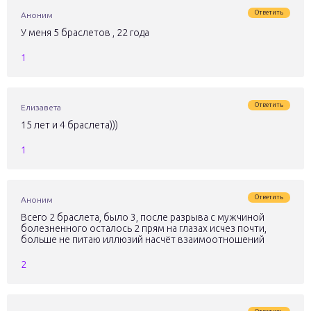
Ответить
Аноним
У меня 5 браслетов , 22 года
1
Ответить
Елизавета
15 лет и 4 браслета)))
1
Ответить
Аноним
Всего 2 браслета, было 3, после разрыва с мужчиной
болезненного осталось 2 прям на глазах исчез почти,
больше не питаю иллюзий насчёт взаимоотношений
2