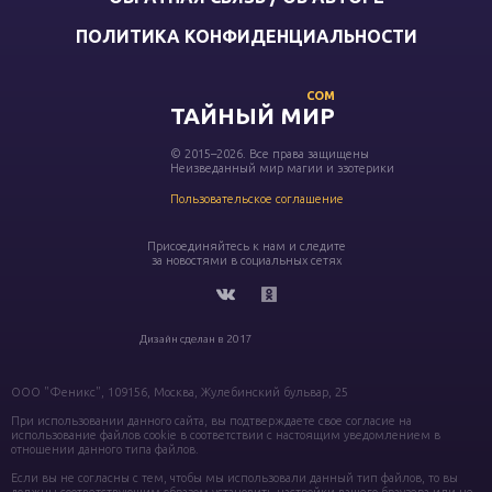
ПОЛИТИКА КОНФИДЕНЦИАЛЬНОСТИ
COM
ТАЙНЫЙ МИР
© 2015–2026. Все права защищены
Неизведанный мир магии и эзотерики
Пользовательское соглашение
Присоединяйтесь к нам и следите
за новостями в социальных сетях
Дизайн сделан в 2017
ООО "Феникс", 109156, Москва, Жулебинский бульвар, 25
При использовании данного сайта, вы подтверждаете свое согласие на
использование файлов cookie в соответствии с настоящим уведомлением в
отношении данного типа файлов.
Если вы не согласны с тем, чтобы мы использовали данный тип файлов, то вы
должны соответствующим образом установить настройки вашего браузера или не