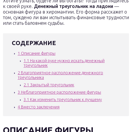
Хотите узнать, будете ли вы богаты? Тогда приглядитесь
к своей руке.
Денежный треугольник на ладони
—
основная фигура в хиромантии. Его форма расскажет о
том, суждено ли вам испытывать финансовые трудности
или стать баловнем судьбы.
СОДЕРЖАНИЕ
1
Описание фигуры
1.1
На какой руке нужно искать денежный
треугольник
2
Благоприятное расположение денежного
треугольника
2.1
Закрытый треугольник
3
Неблагоприятное расположение фигуры
3.1
Как изменить треугольник к лучшему
4
Вместо заключения
ОПИСАНИЕ ФИГУРЫ