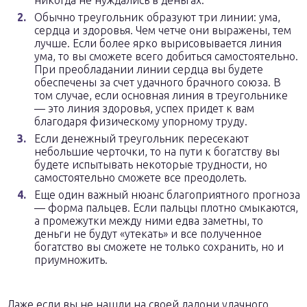
никогда не нуждались в деньгах.
Обычно треугольник образуют три линии: ума,
сердца и здоровья. Чем четче они выражены, тем
лучше. Если более ярко вырисовывается линия
ума, то вы сможете всего добиться самостоятельно.
При преобладании линии сердца вы будете
обеспечены за счет удачного брачного союза. В
том случае, если основная линия в треугольнике
— это линия здоровья, успех придет к вам
благодаря физическому упорному труду.
Если денежный треугольник пересекают
небольшие черточки, то на пути к богатству вы
будете испытывать некоторые трудности, но
самостоятельно сможете все преодолеть.
Еще один важный нюанс благоприятного прогноза
— форма пальцев. Если пальцы плотно смыкаются,
а промежутки между ними едва заметны, то
деньги не будут «утекать» и все полученное
богатство вы сможете не только сохранить, но и
приумножить.
Даже если вы не нашли на своей ладони удачного