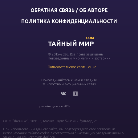
ОБРАТНАЯ СВЯЗЬ / ОБ АВТОРЕ
ПОЛИТИКА КОНФИДЕНЦИАЛЬНОСТИ
COM
ТАЙНЫЙ МИР
© 2015–2026. Все права защищены
Неизведанный мир магии и эзотерики
Пользовательское соглашение
Присоединяйтесь к нам и следите
за новостями в социальных сетях
Дизайн сделан в 2017
ООО "Феникс", 109156, Москва, Жулебинский бульвар, 25
При использовании данного сайта, вы подтверждаете свое согласие на
использование файлов cookie в соответствии с настоящим уведомлением в
отношении данного типа файлов.