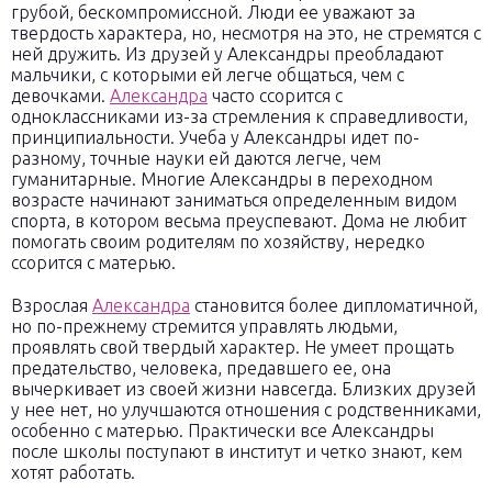
грубой, бескомпромиссной. Люди ее уважают за
твердость характера, но, несмотря на это, не стремятся с
ней дружить. Из друзей у Александры преобладают
мальчики, с которыми ей легче общаться, чем с
девочками.
Александра
часто ссорится с
одноклассниками из-за стремления к справедливости,
принципиальности. Учеба у Александры идет по-
разному, точные науки ей даются легче, чем
гуманитарные. Многие Александры в переходном
возрасте начинают заниматься определенным видом
спорта, в котором весьма преуспевают. Дома не любит
помогать своим родителям по хозяйству, нередко
ссорится с матерью.
Взрослая
Александра
становится более дипломатичной,
но по-прежнему стремится управлять людьми,
проявлять свой твердый характер. Не умеет прощать
предательство, человека, предавшего ее, она
вычеркивает из своей жизни навсегда. Близких друзей
у нее нет, но улучшаются отношения с родственниками,
особенно с матерью. Практически все Александры
после школы поступают в институт и четко знают, кем
хотят работать.