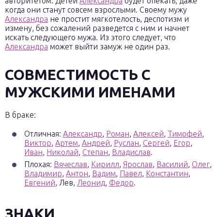
авторитетом. Детей
Александра
будет опекать, даже
когда они станут совсем взрослыми. Своему мужу
Александра
не простит мягкотелость, деспотизм и
измену, без сожалений разведется с ним и начнет
искать следующего мужа. Из этого следует, что
Александра
может выйти замуж не один раз.
СОВМЕСТИМОСТЬ С
МУЖСКИМИ ИМЕНАМИ
В браке:
Отличная:
Александр
,
Роман
,
Алексей
,
Тимофей
,
Виктор
,
Артем
,
Андрей
,
Руслан
,
Сергей
,
Егор
,
Иван
,
Николай
,
Степан
,
Владислав
.
Плохая:
Вячеслав
,
Кирилл
,
Ярослав
,
Василий
,
Олег
,
Владимир
,
Антон
,
Вадим
,
Павел
,
Константин
,
Евгений
, Лев,
Леонид
,
Федор
.
ЗНАКИ