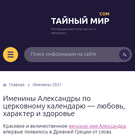
COM
ТАЙНЫЙ МИР
Неизведанный мир магии и
эзотерики
Главная
Именины 2021
Именины Александры по
церковному календарю — любовь,
характер и здоровье
Красивое и величественное
женское имя Александра
впервые появилось в Древней Греции от слова