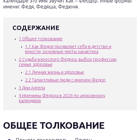
календаре это имя звучит как – Феодор. Иные формы
имени: Федя, Федяша, Федюня.
СОДЕРЖАНИЕ
1
Общее толкование
1.1
Как Федор проявляет себя в детстве и
юности, основные черты характера
2
Судьба взрослого Федора: выбор профессии,
семья, здоровье
2.1
Личная жизнь и здоровье
2.2
Талантливые люди с именем Федор
3
Дни Ангела
4
Именины Фёдора в 2026 по церковному
календарю
ОБЩЕЕ ТОЛКОВАНИЕ