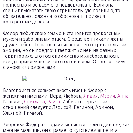
полностью и во всем его поддерживать. Если она
спешит высказать свою отрицательную позицию, то
обязательно должна это обосновать, приведя
конкретные доводы.
Федор любит свою семью и становится прекрасным
мужем и заботливым отцом. С родственниками жены
дружелюбен. Теща не вызывает у него отрицательных
эмоций, но он предпочитает жить с ней на разных
территориях. Его гостеприимство и хлебосольность
всегда привлекают много гостей в дом. От этого семья
становятся домоседами.
Благоприятная совместимость имени Федор с
женскими именами: Вера, Любовь,
Лидия
,
Мария
,
Анна
,
Клавдия,
Светлана
,
Раиса
. Избегать серьезных
отношений следует с Ларисой, Региной, Ариной,
Ульяной, Риммой.
Здоровье Федора с годами меняется. Если в детстве, как
многие малыши, он страдает отсутствием аппетита,