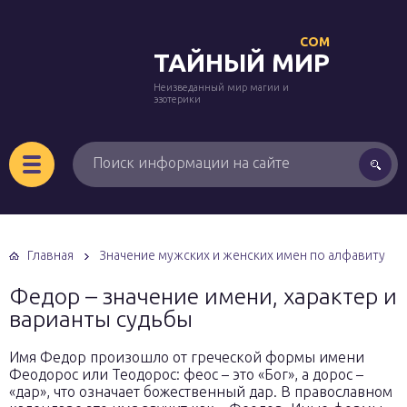
COM
ТАЙНЫЙ МИР
Неизведанный мир магии и
эзотерики
Главная
Значение мужских и женских имен по алфавиту
Федор – значение имени, характер и
варианты судьбы
Имя Федор произошло от греческой формы имени
Феодорос или Теодорос: феос – это «Бог», а дорос –
«дар», что означает божественный дар. В православном