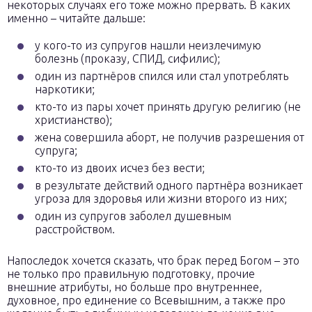
некоторых случаях его тоже можно прервать. В каких
именно – читайте дальше:
у кого-то из супругов нашли неизлечимую
болезнь (проказу, СПИД, сифилис);
один из партнёров спился или стал употреблять
наркотики;
кто-то из пары хочет принять другую религию (не
христианство);
жена совершила аборт, не получив разрешения от
супруга;
кто-то из двоих исчез без вести;
в результате действий одного партнёра возникает
угроза для здоровья или жизни второго из них;
один из супругов заболел душевным
расстройством.
Напоследок хочется сказать, что брак перед Богом – это
не только про правильную подготовку, прочие
внешние атрибуты, но больше про внутреннее,
духовное, про единение со Всевышним, а также про