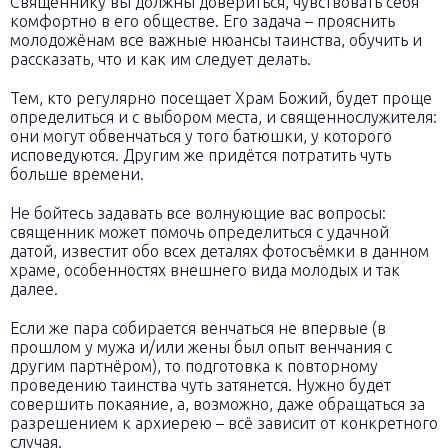
Священнику вы должны довериться, чувствовать себя
комфортно в его обществе. Его задача – прояснить
молодожёнам все важные нюансы таинства, обучить и
рассказать, что и как им следует делать.
Тем, кто регулярно посещает Храм Божий, будет проще
определиться и с выбором места, и священнослужителя:
они могут обвенчаться у того батюшки, у которого
исповедуются. Другим же придётся потратить чуть
больше времени.
Не бойтесь задавать все волнующие вас вопросы:
священник может помочь определиться с удачной
датой, известит обо всех деталях фотосъёмки в данном
храме, особенностях внешнего вида молодых и так
далее.
Если же пара собирается венчаться не впервые (в
прошлом у мужа и/или жены был опыт венчания с
другим партнёром), то подготовка к повторному
проведению таинства чуть затянется. Нужно будет
совершить покаяние, а, возможно, даже обращаться за
разрешением к архиерею – всё зависит от конкретного
случая.