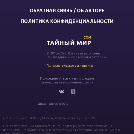
ОБРАТНАЯ СВЯЗЬ / ОБ АВТОРЕ
ПОЛИТИКА КОНФИДЕНЦИАЛЬНОСТИ
COM
ТАЙНЫЙ МИР
© 2015–2026. Все права защищены
Неизведанный мир магии и эзотерики
Пользовательское соглашение
Присоединяйтесь к нам и следите
за новостями в социальных сетях
Дизайн сделан в 2017
ООО "Феникс", 109156, Москва, Жулебинский бульвар, 25
При использовании данного сайта, вы подтверждаете свое согласие на
использование файлов cookie в соответствии с настоящим уведомлением в
отношении данного типа файлов.