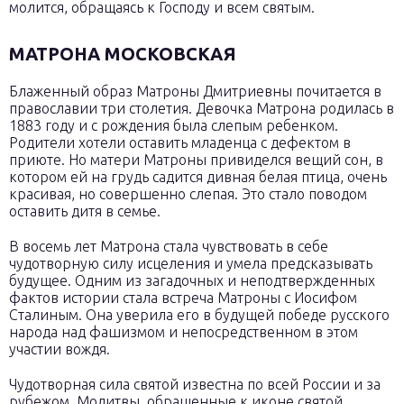
молится, обращаясь к Господу и всем святым.
МАТРОНА МОСКОВСКАЯ
Блаженный образ Матроны Дмитриевны почитается в
православии три столетия. Девочка Матрона родилась в
1883 году и с рождения была слепым ребенком.
Родители хотели оставить младенца с дефектом в
приюте. Но матери Матроны привиделся вещий сон, в
котором ей на грудь садится дивная белая птица, очень
красивая, но совершенно слепая. Это стало поводом
оставить дитя в семье.
В восемь лет Матрона стала чувствовать в себе
чудотворную силу исцеления и умела предсказывать
будущее. Одним из загадочных и неподтвержденных
фактов истории стала встреча Матроны с Иосифом
Сталиным. Она уверила его в будущей победе русского
народа над фашизмом и непосредственном в этом
участии вождя.
Чудотворная сила святой известна по всей России и за
рубежом. Молитвы, обращенные к иконе святой,