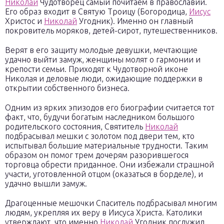
Николай
Чудотворец самый почитаем в православии.
Его образ входит в Святую Троицу (Богородица,
Иисус
Христос и
Николай
Угодник). Именно он главный
покровитель моряков, детей-сирот, путешественников.
Верят в его защиту молодые девушки, мечтающие
удачно выйти замуж, женщины молят о гармонии и
крепости семьи. Приходят к Чудотворной иконе
Николая и деловые люди, ожидающие поддержки в
открытии собственного бизнеса.
Одним из ярких эпизодов его биографии считается тот
факт, что, будучи богатым наследником большого
родительского состояния, Святитель
Николай
подбрасывал мешки с золотом под двери тем, кто
испытывал большие материальные трудности. Таким
образом он помог трем дочерям разорившегося
торговца обрести приданное. Они избежали страшной
участи, уготовленной отцом (оказаться в борделе), и
удачно вышли замуж.
Драгоценные мешочки Спаситель подбрасывал многим
людям, укрепляя их веру в Иисуса Христа. Католики
утверждают, что именно
Николай
Угодник послужил