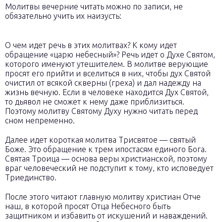
Молитвы вечерние читать можно по записи, не
обязательно учить их наизусть:
О чем идет речь в этих молитвах? К кому идет
обращение «царю небесный»? Речь идет о Духе Святом,
которого именуют утешителем. В молитве верующие
просят его прийти и вселиться в них, чтобы дух Святой
очистил от всякой скверны (греха) и дал надежду на
жизнь вечную. Если в человеке находится Дух Святой,
то дьявол не сможет к нему даже приблизиться.
Поэтому молитву Святому Духу нужно читать перед
сном непременно.
Далее идет короткая молитва Трисвятое — святый
Боже. Это обращение к трем ипостасям единого Бога.
Святая Троица — основа веры христианской, поэтому
враг человеческий не подступит к тому, кто исповедует
Триединство.
После этого читают главную молитву христиан Отче
наш, в которой просят Отца Небесного быть
защитником и избавить от искушений и наваждений.