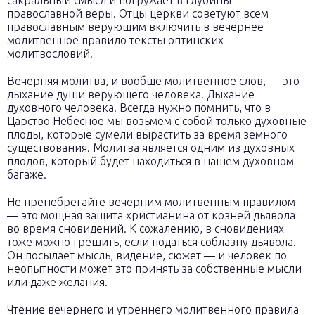
сакральный смысл и погружает в глубины
православной веры. Отцы церкви советуют всем
православным верующим включить в вечернее
молитвенное правило тексты оптинских
молитвословий.
Вечерняя молитва, и вообще молитвенное слов, — это
дыхание души верующего человека. Дыхание
духовного человека. Всегда нужно помнить, что в
Царство Небесное мы возьмем с собой только духовные
плоды, которые сумели вырастить за время земного
существования. Молитва является одним из духовных
плодов, который будет находиться в нашем духовном
багаже.
Не пренебрегайте вечерним молитвенным правилом
— это мощная защита христианина от козней дьявола
во время сновидений. К сожалению, в сновидениях
тоже можно грешить, если податься соблазну дьявола.
Он посылает мысль, видение, сюжет — и человек по
неопытности может это принять за собственные мысли
или даже желания.
Чтение вечернего и утреннего молитвенного правила