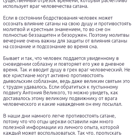
существенный отрезок времени, который расчетливо
использует враг человечества сатана.
Если в состоянии бодрствования человек может
осознать влияние сатаны на свою душу и противостоять
молитвой и крестным знамением, то во сне он
полностью беззащитен и безоружен. Поэтому молитвы
вечерние очень важны для защиты от влияния сатаны
на сознание и подсознание во время сна.
Бывает и так, что человек поддается увиденному в
сновидении соблазну и повторяет его уже в дневное
время. Так и вводит душу в грех враг человеческий. Не
все христиане могут активно противостоять
дьявольским соблазнам, ведь даже великим святым это
с трудом удавалось. Если обратиться к пустынному
подвигу Антония Великого, то можно увидеть, как
доставалось этому великому подвижнику от врага
человеческого и какие наваждения он ему посылал.
В наши дни намного легче противостоять сатане,
потому что что отцы церкви оставили нам много
полезной информации из личного опыта, которой
каждый может воспользоваться. Так что, пропускать