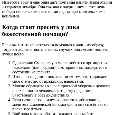
Имеется в году и ещё одна дата почтения памяти Девы Марии
– седьмого декабря. Она связана с одержанием в этот день
победы смоленскими жителями над татаро-монгольскими
войсками.
Когда стоит просить у лика
божественной помощи?
Если вы хотите обратиться за помощью к данному образу,
тогда вы должны знать, в каких случаях она сможет помочь
лучше всего.
Одигитрию Смоленскую молят добиться примирения с
человеком (или людьми), с которыми вы находитесь в
состоянии конфликта.
Икона по традиции помогает всем тем, кто защищает
своё отечество от вражеских нашествий.
Можно обращаться к ней с просьбой уберечь в целости
и сохранности человека, которому предстоит
участвовать в боевых действиях.
Если начинается эпидемия опасного заболевания,
молитесь Смоленской Богоматери, и она спасёт вас от
риска заразиться.
Ещё одна миссия образа – охранение семей от