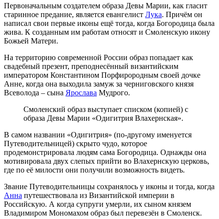
Первоначальным создателем образа Девы Марии, как гласит
старинное предание, является евангелист
Лука
. Причём он
написал свои первые иконы ещё тогда, когда Богородица была
жива. К созданным им работам относят и Смоленскую икону
Божьей Матери.
На территорию современной России образ попадает как
свадебный презент, преподнесённый византийским
императором Константином Порфирородным своей дочке
Анне, когда она выходила замуж за черниговского князя
Всеволода – сына
Ярослава
Мудрого.
Смоленский образ выступает списком (копией) с
образа Девы Марии «Одигитрия Влахернская».
В самом названии «Одигитрия» (по-другому именуется
Путеводительницей) скрыто чудо, которое
продемонстрировала людям сама Богородица. Однажды она
мотивировала двух слепых прийти во Влахернскую церковь,
где по её милости они получили возможность видеть.
Звание Путеводительницы сохранялось у иконы и тогда, когда
Анна
путешествовала из Византийской империи в
Российскую. А когда супруги умерли, их сыном князем
Владимиром Мономахом образ был перевезён в Смоленск.