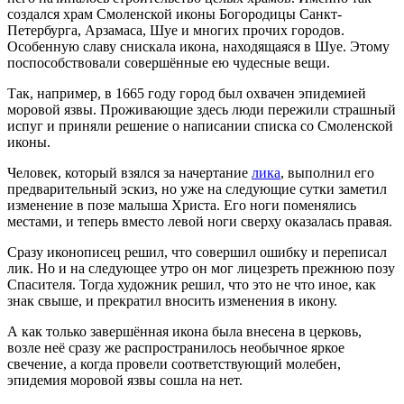
создался храм Смоленской иконы Богородицы Санкт-
Петербурга, Арзамаса, Шуе и многих прочих городов.
Особенную славу снискала икона, находящаяся в Шуе. Этому
поспособствовали совершённые ею чудесные вещи.
Так, например, в 1665 году город был охвачен эпидемией
моровой язвы. Проживающие здесь люди пережили страшный
испуг и приняли решение о написании списка со Смоленской
иконы.
Человек, который взялся за начертание
лика
, выполнил его
предварительный эскиз, но уже на следующие сутки заметил
изменение в позе малыша Христа. Его ноги поменялись
местами, и теперь вместо левой ноги сверху оказалась правая.
Сразу иконописец решил, что совершил ошибку и переписал
лик. Но и на следующее утро он мог лицезреть прежнюю позу
Спасителя. Тогда художник решил, что это не что иное, как
знак свыше, и прекратил вносить изменения в икону.
А как только завершённая икона была внесена в церковь,
возле неё сразу же распространилось необычное яркое
свечение, а когда провели соответствующий молебен,
эпидемия моровой язвы сошла на нет.