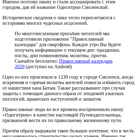
Именно поэтому икону и стали ассоциировать с этим
городом, дав ей название Одигитрии Смоленской.
Исторические сведения о лике тесно переплетаются с
историями многих чудесных исцелений.
По многочисленным просьбам читателей мы
подготовили приложение "Православный
календарь" для смартфона. Каждое утро Вы будете
получать информацию о текущем дне: праздники,
посты, дни поминовения, молитвы, притчи.
Скачайте бесплатно:
Православный календарь
2020
(доступно на Android)
Одно из них произошло в 1239 году в городе Смоленск, когда
искренняя и горячая молитва жителей помогла избавить город
от нашествия хана Батыя. Также рассказывают про случаи
защиты с помощью данного образа от эпидемий ужасных
патологий, вражеских наступлений и захватов.
Православные люди во все времена воспринимали икону
«Одигитрию» в качестве настоящей Путеводительницы,
призванной вести их по правильному жизненному пути.
Причём образу выражали такое большое почтение, что в честь
него начиналось строительство целых храмов. Именно так