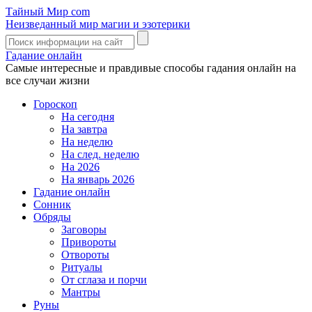
Тайный Мир
com
Неизведанный мир магии и эзотерики
Гадание онлайн
Самые интересные и правдивые способы гадания онлайн на
все случаи жизни
Гороскоп
На сегодня
На завтра
На неделю
На след. неделю
На 2026
На январь 2026
Гадание онлайн
Сонник
Обряды
Заговоры
Привороты
Отвороты
Ритуалы
От сглаза и порчи
Мантры
Руны