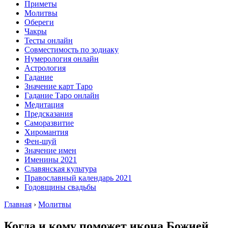
Приметы
Молитвы
Обереги
Чакры
Тесты онлайн
Совместимость по зодиаку
Нумерология онлайн
Астрология
Гадание
Значение карт Таро
Гадание Таро онлайн
Медитация
Предсказания
Саморазвитие
Хиромантия
Фен-шуй
Значение имен
Именины 2021
Славянская культура
Православный календарь 2021
Годовщины свадьбы
Главная
›
Молитвы
Когда и кому поможет икона Божией