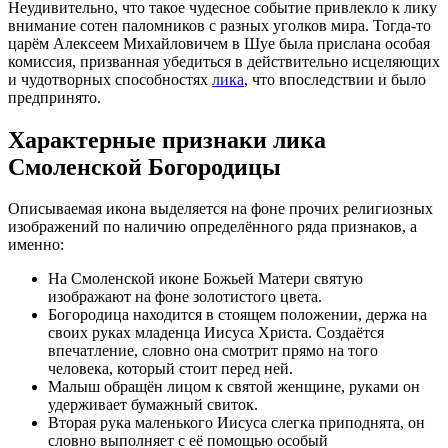
Неудивительно, что такое чудесное событие привлекло к лику
внимание сотен паломников с разных уголков мира. Тогда-то
царём Алексеем Михайловичем в Шуе была прислана особая
комиссия, призванная убедиться в действительно исцеляющих
и чудотворных способностях
лика
, что впоследствии и было
предпринято.
Характерные признаки лика
Смоленской Богородицы
Описываемая икона выделяется на фоне прочих религиозных
изображений по наличию определённого ряда признаков, а
именно:
На Смоленской иконе Божьей Матери святую
изображают на фоне золотистого цвета.
Богородица находится в стоящем положении, держа на
своих руках младенца Иисуса Христа. Создаётся
впечатление, словно она смотрит прямо на того
человека, который стоит перед ней.
Малыш обращён лицом к святой женщине, руками он
удерживает бумажный свиток.
Вторая рука маленького Иисуса слегка приподнята, он
словно выполняет с её помощью особый