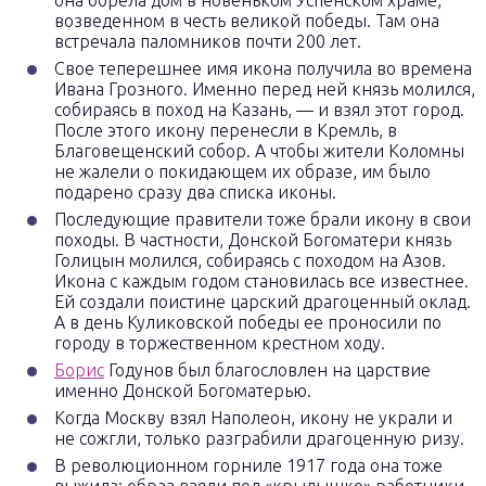
она обрела дом в новеньком Успенском храме,
возведенном в честь великой победы. Там она
встречала паломников почти 200 лет.
Свое теперешнее имя икона получила во времена
Ивана Грозного. Именно перед ней князь молился,
собираясь в поход на Казань, — и взял этот город.
После этого икону перенесли в Кремль, в
Благовещенский собор. А чтобы жители Коломны
не жалели о покидающем их образе, им было
подарено сразу два списка иконы.
Последующие правители тоже брали икону в свои
походы. В частности, Донской Богоматери князь
Голицын молился, собираясь с походом на Азов.
Икона с каждым годом становилась все известнее.
Ей создали поистине царский драгоценный оклад.
А в день Куликовской победы ее проносили по
городу в торжественном крестном ходу.
Борис
Годунов был благословлен на царствие
именно Донской Богоматерью.
Когда Москву взял Наполеон, икону не украли и
не сожгли, только разграбили драгоценную ризу.
В революционном горниле 1917 года она тоже