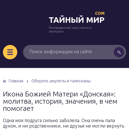
COM
ТАЙНЫЙ МИР
Неизведанный мир магии и
эзотерики
Главная
Обереги, амулеты и талисманы
Икона Божией Матери «Донская»:
молитва, история, значения, в чем
помогает
Одна моя подруга сильно заболела. Она очень пала
духом, и ни родственники, ни друзья не могли вернуть