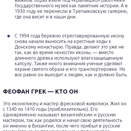
выжила: образ взяли под «крылышко» работники
Государственного музея как памятник истории. А в
1930 году ее перенесли в Третьяковскую галерею,
где она висит и в наши дни.
С 1994 года бережно отреставрированную икону
снова начали выносить на крестные ходы к
Донскому монастырю. Правда, делают это уже не
так, как во время «юности» иконы, — вместо
длинного древка используют влагозащищенную
капсулу. Также много внимания ученые уделяют
охране святого образа и его транспортировке. Но
все равно он выходит к людям, как и должно быть.
ФЕОФАН ГРЕК — КТО ОН
Это иконописец и мастер фресковой живописи. Жил он
с 1340 по 1410 годы (приблизительно). Его
одновременно называют византийским и русским
мастером, так как родился и начал свою деятельность
он именно в Византии, после чего прибыл в русские