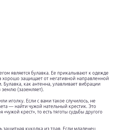
гом является булавка. Ее прикалывают к одежде
вка хорошо защищает от негативной направленной
. Булавка, как антенна, улавливает вибрации
 землю (заземляет).
ли иголку. Если с вами такое случилось, не
мета — найти чужой нательный крестик. Это
я «чужой крест», то есть тяготы судьбы другого
 защитная куколка из трав. Если младенец