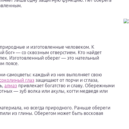
полняет лишь одну защитную функцию. Нет оберега
равленным.
: природные и изготовленные человеком. К
 бог» — со сквозным отверстием. Кто найдет
успех. Изготовленный оберег — это нательный
м поясе.
ни-самоцветы: каждый из них выполняет свою
соколиный глаз
защищают от порчи и сглаза,
ь,
алмаз
привлекает богатство и славу. Обережными
отных — зуб волка или акулы, когти медведя или
материала, но всегда природного. Раньше обереги
епили из глины. Оберегом может быть восковая