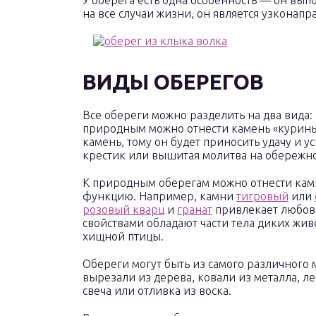
У оберега есть одна особенность — он вы
на все случаи жизни, он является узконап
ВИДЫ ОБЕРЕГОВ
Все обереги можно разделить на два вида
природным можно отнести камень «куриный
камень, тому он будет приносить удачу и 
крестик или вышитая молитва на обережно
К природным оберегам можно отнести кам
функцию. Например, камни
тигровый
или
розовый кварц
и
гранат
привлекает любов
свойствами обладают части тела диких жив
хищной птицы.
Обереги могут быть из самого различного 
вырезали из дерева, ковали из металла, л
свеча или отливка из воска.