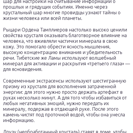
шар для настройки на считывание информации о
прошлых и грядущих событиях. Именно через
хрустальный шар многие провидцы узнают тайны о
жизни человека или всей планеты.
Рыцари Ордена Тамплиеров настолько высоко ценили
свойства хрусталя оказывать благотворное влияние на
человека, что вживляли частички минерала в свою
кожу. Это помогало обрести ясность мышления,
высокую концентрацию внимания и убедительность
речи. Тибетские же Ламы используют волшебный
минерал для активации и раскрытия «третьего глаза» —
для ясновидения.
Современные экстрасенсы используют шестигранную
призму из хрусталя для восполнения затраченной
энергии: для этого нужно просто держать артефакт в
руках несколько минут. А для того чтобы избавиться от
любых негативных эмоций, нужно передать их
минералу, подержав в отдающей руке. После этого
камень чистят под проточной водой, чтобы она унесла
информацию.
Друзу (необработанный хрусталь) ставят в доме, чтобы