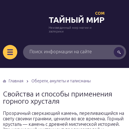
COM
ТАЙНЫЙ МИР
Неизведанный мир магии и
эзотерики
Главная
Обереги, амулеты и талисманы
Свойства и способы применения
горного хрусталя
Прозрачный сверкающий камень, переливающийся на
свету своими гранями, ценили во все времена. Горный
хрусталь — камень с древней мистической историей.