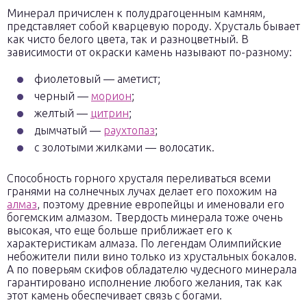
Минерал причислен к полудрагоценным камням,
представляет собой кварцевую породу. Хрусталь бывает
как чисто белого цвета, так и разноцветный. В
зависимости от окраски камень называют по-разному:
фиолетовый — аметист;
черный —
морион
;
желтый —
цитрин
;
дымчатый —
раухтопаз
;
с золотыми жилками — волосатик.
Способность горного хрусталя переливаться всеми
гранями на солнечных лучах делает его похожим на
алмаз
, поэтому древние европейцы и именовали его
богемским алмазом. Твердость минерала тоже очень
высокая, что еще больше приближает его к
характеристикам алмаза. По легендам Олимпийские
небожители пили вино только из хрустальных бокалов.
А по поверьям скифов обладателю чудесного минерала
гарантировано исполнение любого желания, так как
этот камень обеспечивает связь с богами.