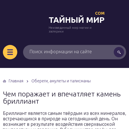
COM
ТАЙНЫЙ МИР
Неизведанный мир магии и
эзотерики
Главная
Обереги, амулеты и талисманы
Чем поражает и впечатляет камень
бриллиант
Бриллиант является самым твёрдым из всех минералов,
встречающихся в природе на сегодняшний день. Он
возникает в результате воздействия сверхвысокой