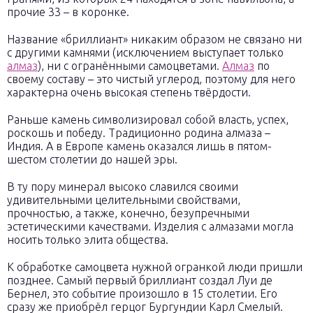
прочие 33 – в коронке.
Название «бриллиант» никаким образом не связано ни
с другими камнями (исключением выступает только
алмаз
), ни с огранёнными самоцветами.
Алмаз
по
своему составу – это чистый углерод, поэтому для него
характерна очень высокая степень твёрдости.
Раньше камень символизировал собой власть, успех,
роскошь и победу. Традиционно родина алмаза –
Индия. А в Европе камень оказался лишь в пятом-
шестом столетии до нашей эры.
В ту пору минерал высоко славился своими
удивительными целительными свойствами,
прочностью, а также, конечно, безупречными
эстетическими качествами. Изделия с алмазами могла
носить только элита общества.
К обработке самоцвета нужной огранкой люди пришли
позднее. Самый первый бриллиант создал Луи де
Бернел, это событие произошло в 15 столетии. Его
сразу же приобрёл герцог Бургундии Карл Смелый.