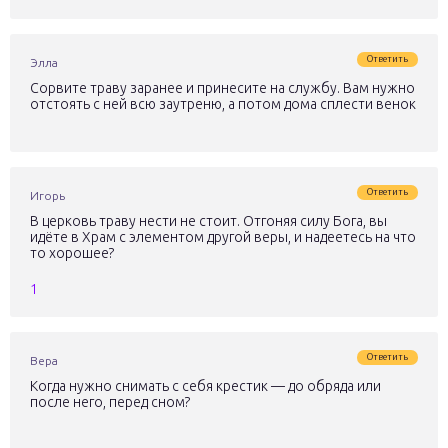
Ответить
Элла
Сорвите траву заранее и принесите на службу. Вам нужно
отстоять с ней всю заутреню, а потом дома сплести венок
Ответить
Игорь
В церковь траву нести не стоит. Отгоняя силу Бога, вы
идёте в Храм с элементом другой веры, и надеетесь на что
то хорошее?
1
Ответить
Вера
Когда нужно снимать с себя крестик — до обряда или
после него, перед сном?