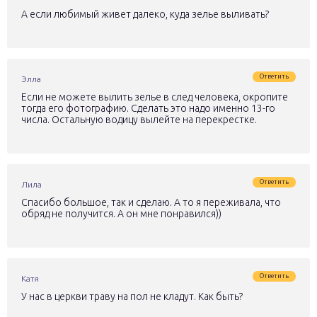
А если любимый живет далеко, куда зелье выливать?
Ответить
Элла
Если не можете вылить зелье в след человека, окропите
тогда его фотографию. Сделать это надо именно 13-го
числа. Остальную водицу вылейте на перекрестке.
Ответить
Лила
Спасибо большое, так и сделаю. А то я переживала, что
обряд не получится. А он мне понравился))
Ответить
Катя
У нас в церкви траву на пол не кладут. Как быть?