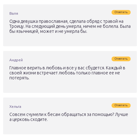
Ответить
Валя
Одна девушка православная, сделала обряд с травой на
Троицу. На следующий день умерла, ничем не болела. Была
бы язычницей, может и не умерла бы.
Ответить
Андрей
Главное верить в любовь и все у вас сбудется. Каждый в
своей жизни встречает любовь только главное ее не
потерять.
Ответить
Хельга
Совсем счумели к бесам обращаться за помощью? Лучше
а церковь сходите.