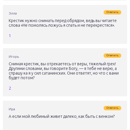
Ответить
Элла
Крестик нужно снимать перед обрядом, ведь вы читаете
слова «Не помолясь ложусь я спать и не перекрестяся».
1
Ответить
Игорь
Снимая крестик, вы отрекаетесь от веры, тяжелый грех!
Другими словами, вы говорите Богу, — я тебе не верю, а
спрашу ка я у сил сатанинских. Они ответят, но что с вами
будет потом?
2
Ответить
Ира
А если мой любимый живет далеко, как быть с венком?