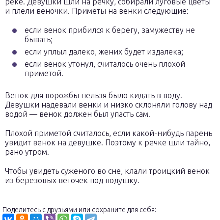
реке. Девушки шли на речку, собирали луговые цветы
и плели веночки. Приметы на венки следующие:
если венок прибился к берегу, замужеству не
бывать;
если уплыл далеко, жених будет издалека;
если венок утонул, считалось очень плохой
приметой.
Венок для ворожбы нельзя было кидать в воду.
Девушки надевали венки и низко склоняли голову над
водой — венок должен был упасть сам.
Плохой приметой считалось, если какой-нибудь парень
увидит венок на девушке. Поэтому к речке шли тайно,
рано утром.
Чтобы увидеть суженого во сне, клали троицкий венок
из березовых веточек под подушку.
Поделитесь с друзьями или сохраните для себя: