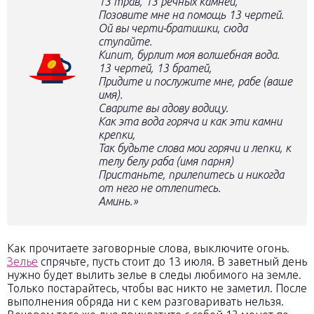
13 трав, 13 речных камней,
Позовите мне на помощь 13 чертей.
Ой вы черти-братишки, сюда
ступайте.
Кипит, бурлит моя волшебная вода.
13 чертей, 13 братей,
Придите и послужите мне, рабе (ваше
имя).
Сварите вы адову водицу.
Как эта вода горяча и как эти камни
крепки,
Так будьте слова мои горячи и лепки, к
телу белу раба (имя парня)
Пристаньте, прилепитесь и никогда
от него не отлепитесь.
Аминь.»
Как прочитаете заговорные слова, выключите огонь.
Зелье
спрячьте, пусть стоит до 13 июля. В заветный день
нужно будет вылить зелье в следы любимого на земле.
Только постарайтесь, чтобы вас никто не заметил. После
выполнения обряда ни с кем разговаривать нельзя.