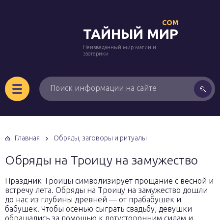
COM
ТАЙНЫЙ МИР
Неизведанный мир магии и
эзотерики
Главная
Обряды, заговоры и ритуалы
Обряды на Троицу на замужество
Праздник Троицы символизирует прощание с весной и
встречу лета. Обряды на Троицу на замужество дошли
до нас из глубины древней — от прабабушек и
бабушек. Чтобы осенью сыграть свадьбу, девушки
обращались за помощью к потусторонним силам и