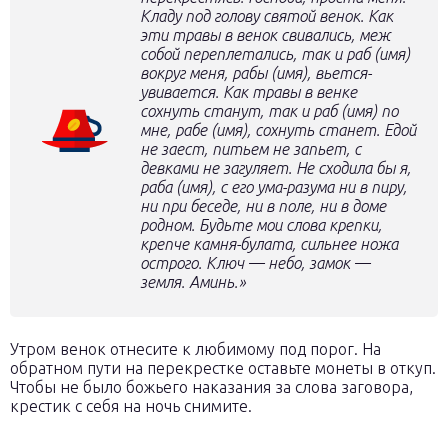
Кладу под голову святой венок. Как
эти травы в венок свивались, меж
собой переплетались, так и раб (имя)
вокруг меня, рабы (имя), вьется-
увивается. Как травы в венке
сохнуть станут, так и раб (имя) по
мне, рабе (имя), сохнуть станет. Едой
не заест, питьем не запьет, с
девками не загуляет. Не сходила бы я,
раба (имя), с его ума-разума ни в пиру,
ни при беседе, ни в поле, ни в доме
родном. Будьте мои слова крепки,
крепче камня-булата, сильнее ножа
острого. Ключ — небо, замок —
земля. Аминь.»
Утром венок отнесите к любимому под порог. На
обратном пути на перекрестке оставьте монеты в откуп.
Чтобы не было божьего наказания за слова заговора,
крестик с себя на ночь снимите.