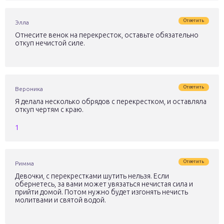
Ответить
Элла
Отнесите венок на перекресток, оставьте обязательно
откуп нечистой силе.
Ответить
Вероника
Я делала несколько обрядов с перекрестком, и оставляла
откуп чертям с краю.
1
Ответить
Римма
Девочки, с перекрестками шутить нельзя. Если
обернетесь, за вами может увязаться нечистая сила и
прийти домой. Потом нужно будет изгонять нечисть
молитвами и святой водой.