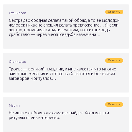
Ответить
Станислав
Сестра двоюродная делала такой обряд, а то ее молодой
человек никак не спешил делать предложение… Я, если
честно, посмеивался над всем этим, но в итоге ведь
сработало — через месяц свадьба назначена…
Ответить
Станислав
Троица — великий праздник, и мне кажется, что многие
заветные желания в этот день сбываются и без всяких
заговоров и ритуалов…
Ответить
Мария
Не ищете любовь она сама вас найдет. Хотя все эти
ритуалы очень интересно.