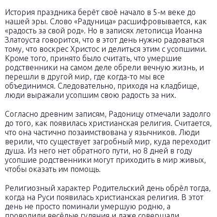
История праздника берёт своё начало в 5-м веке до
нашей эры. Слово «Радуница» расшифровывается, как
«радость за свой род». Но в записях летописца Иоанна
Златоуста говорится, что в этот день нужно радоваться
тому, что воскрес Христос и делиться этим с усопшими.
Кроме того, принято было считать, что умершие
родственники на самом деле обрели вечную жизнь, и
перешли в другой мир, где когда-то мы все
объединимся. Следовательно, приходя на кладбище,
люди выражали усопшим свою радость за них.
Согласно древним записям, Радоницу отмечали задолго
до того, как появилась христианская религия. Считается,
что она частично позаимствована у язычников. Люди
верили, что существует загробный мир, куда переходит
душа. Из него нет обратного пути, но 8 дней в году
усопшие родственники могут приходить в мир живых,
чтобы оказать им помощь.
Религиозный характер Родительский день обрёл тогда,
когда на Руси появилась христианская религия. В этот
день не просто поминали умершую родню, а
проводили весёлые гуляния и даже совершали