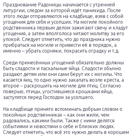
Празднование Радоницы начинается с утренней
литургии, следом за которой идёт панихида. После
этого люди отправляются на кладбище, взяв с собой
угощения для себя и усопших. На могиле покойного
родственника первым делом зажигают свечу и кладут
угощения, а затем вполголоса читают молитву за его
упокой. Следует отметить, что до праздника нужно
прибраться на могиле и привести её в порядок, а
именно – убрать сорняки, покрасить оградку и т.д.
Среди принесённых угощений обязательно должны
быть сладости и пасхальные яйца. Сладости обычно
раздают детям или они сами берут их с могилы. Что
касается яиц, то одно нужно закапать возле креста, а
второе – раскрошить на могиле для птиц. Согласно
поверью, птицы, угостившиеся крошками яйца,
заступятся перед Господом за усопшего.
На кладбище принято вспоминать добрым словом о
покойных родственниках – как они жили, чем
радовались, какими были. Также с ними делятся
событиями и новостями о себе и близких людях.
Следует отметить, что всё это нужно делать в хорошем