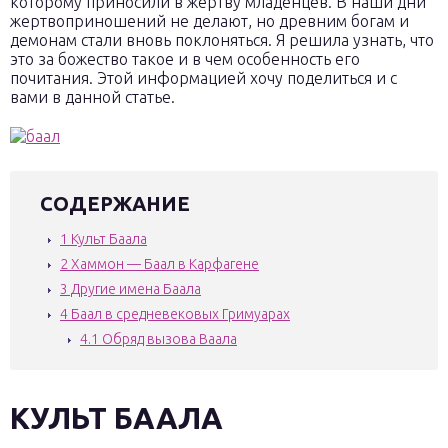
которому приносили в жертву младенцев. В наши дни
жертвоприношений не делают, но древним богам и
демонам стали вновь поклоняться. Я решила узнать, что
это за божество такое и в чем особенность его
почитания. Этой информацией хочу поделиться и с
вами в данной статье.
СОДЕРЖАНИЕ
1
Культ Баала
2
Хаммон — Баал в Карфагене
3
Другие имена Баала
4
Баал в средневековых Гримуарах
4.1
Обряд вызова Ваала
КУЛЬТ БААЛА