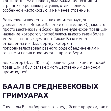
континента. На основе культа Ваала там возникли
страшные кровавые ритуалы, отличающиеся
особенной жестокостью и не менее странные.
Вельзевул известен как покровитель мух, он
упоминается в Ветхом Завете и евангелии. Однако это
просто местечковый божок древнеиудейской традиции,
название которого употреблялось вместо имен более
могущественных демонов. Также Ваал имеет
отношения и к Ваалбериту, который
покровительствовал разного рода объединениям и
союзам и носил иное имея — просто Берит.
Бельфегор (Ваал-Фегор) появился уже в христианской
традиции и был связан с могущественным демоном
преисподней.
БААЛ В СРЕДНЕВЕКОВЫХ
ГРИМУАРАХ
С культом Ваала боролись как иудейские пророки, так и