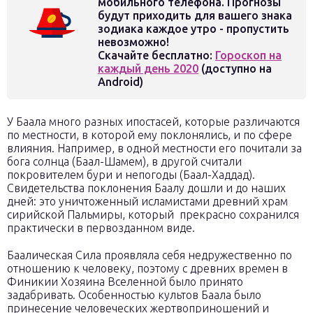
мобильного телефона. Прогнозы
будут приходить для вашего знака
зодиака каждое утро - пропустить
невозможно!
Скачайте бесплатно:
Гороскоп на
каждый день 2020
(доступно на
Android)
У Баала много разных ипостасей, которые различаются
по местности, в которой ему поклонялись, и по сфере
влияния. Например, в одной местности его почитали за
бога солнца (Баал-Шамем), в другой считали
покровителем бури и непогоды (Баал-Хаддад).
Свидетельства поклонения Баалу дошли и до наших
дней: это уничтоженный исламистами древний храм
сирийской Пальмиры, который прекрасно сохранился
практически в первозданном виде.
Баалическая Сила проявляла себя недружественно по
отношению к человеку, поэтому с древних времен в
Финикии Хозяина Вселенной было принято
задабривать. Особенностью культов Баала было
принесение человеческих жертвоприношений и