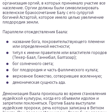
организация оргий, в которых принимало участие все
население. Оргии должны были символизировать
вселенское бракосочетание Балу с его супругой
богиней Астартой, которое имело целью увеличение
плодородия земли.
Параллели отождествления Баала:
название бога, покровительствующего племени
или определенной местности;
титул к имени правителя или властителя городов
(Текер-Баал, Ганнибал, Балтазар);
бог солнечного света;
бог плодородия и часть фаллического культа;
верховное божество, сотворившее вселенную;
демоническая сущность ада.
Демонизация Ваала произошла во время становления
иудейской культуры, когда его объявили идолом и
запретили поклоняться. Против Баала выступали
иудейские пророки, речь которых записана в Ветхом