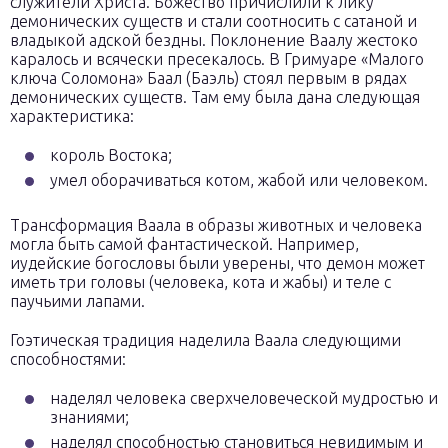
служители Христа. Божество причислили к лику
демонических существ и стали соотносить с сатаной и
владыкой адской бездны. Поклонение Ваалу жестоко
каралось и всячески пресекалось. В Гримуаре «Малого
ключа Соломона» Баал (Баэль) стоял первым в рядах
демонических существ. Там ему была дана следующая
характеристика:
король Востока;
умел оборачиваться котом, жабой или человеком.
Трансформация Ваала в образы животных и человека
могла быть самой фантастической. Например,
иудейские богословы были уверены, что демон может
иметь три головы (человека, кота и жабы) и теле с
паучьими лапами.
Гоэтическая традиция наделила Ваала следующими
способностями:
наделял человека сверхчеловеческой мудростью и
знаниями;
наделял способностью становиться невидимым и