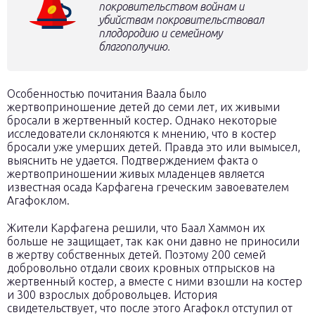
покровительством войнам и
убийствам покровительствовал
плодородию и семейному
благополучию.
Особенностью почитания Ваала было
жертвоприношение детей до семи лет, их живыми
бросали в жертвенный костер. Однако некоторые
исследователи склоняются к мнению, что в костер
бросали уже умерших детей. Правда это или вымысел,
выяснить не удается. Подтверждением факта о
жертвоприношении живых младенцев является
известная осада Карфагена греческим завоевателем
Агафоклом.
Жители Карфагена решили, что Баал Хаммон их
больше не защищает, так как они давно не приносили
в жертву собственных детей. Поэтому 200 семей
добровольно отдали своих кровных отпрысков на
жертвенный костер, а вместе с ними взошли на костер
и 300 взрослых добровольцев. История
свидетельствует, что после этого Агафокл отступил от