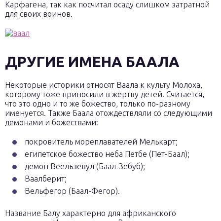
Карфагена, так как посчитал осаду слишком затратной
для своих воинов.
ДРУГИЕ ИМЕНА БААЛА
Некоторые историки относят Ваала к культу Молоха,
которому тоже приносили в жертву детей. Считается,
что это одно и то же божество, только по-разному
именуется. Также Баала отождествляли со следующими
демонами и божествами:
покровитель мореплавателей Мелькарт;
египетское божество неба Петбе (Пет-Баал);
демон Веельзевул (Баал-Зебуб);
Ваалберит;
Вельфегор (Баал-Фегор).
Название Балу характерно для африканского