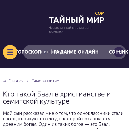
COM
ТАЙНЫЙ МИР
Неизведанный мир магии и
эзотерики
ГОРОСКОП
ГАДАНИЕ ОНЛАЙН
СОННИК
Главная
Саморазвитие
Кто такой Баал в христианстве и
семитской культуре
Мой сын рассказал мне о том, что одноклассники стали
посещать какую-то секту, в которой поклоняются
древним богам. Один из таких богов — это Баал,