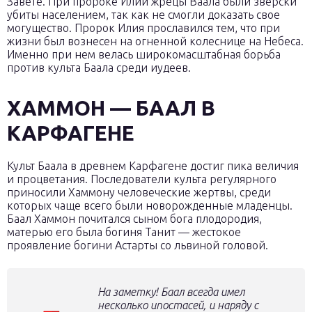
Завете. При пророке Илии жрецы Ваала были зверски
убиты населением, так как не смогли доказать свое
могущество. Пророк Илия прославился тем, что при
жизни был вознесен на огненной колеснице на Небеса.
Именно при нем велась широкомасштабная борьба
против культа Баала среди иудеев.
ХАММОН — БААЛ В
КАРФАГЕНЕ
Культ Баала в древнем Карфагене достиг пика величия
и процветания. Последователи культа регулярного
приносили Хаммону человеческие жертвы, среди
которых чаще всего были новорожденные младенцы.
Баал Хаммон почитался сыном бога плодородия,
матерью его была богиня Танит — жестокое
проявление богини Астарты со львиной головой.
На заметку! Баал всегда имел
несколько ипостасей, и наряду с