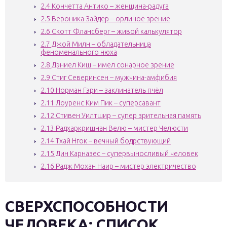
2.4
Кончетта Антико – женщина-радуга
2.5
Вероника Зайдер – орлиное зрение
2.6
Скотт Флансберг – живой калькулятор
2.7
Джой Милн – обладательница
феноменального нюха
2.8
Дэниел Киш – имел сонарное зрение
2.9
Стиг Северинсен – мужчина-амфибия
2.10
Норман Гэри – заклинатель пчёл
2.11
Лоуренс Ким Пик – суперсавант
2.12
Стивен Уилтшир – супер зрительная память
2.13
Радхаркришнан Велю – мистер Челюсти
2.14
Тхай Нгок – вечный бодрствующий
2.15
Дин Карназес – супервыносливый человек
2.16
Радж Мохан Наир – мистер электричество
СВЕРХСПОСОБНОСТИ
ЧЕЛОВЕКА: СПИСОК