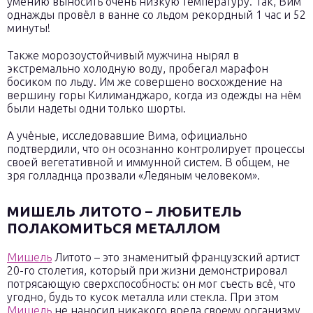
умению выносить очень низкую температуру. Так, Вим
однажды провёл в ванне со льдом рекордный 1 час и 52
минуты!
Также морозоустойчивый мужчина нырял в
экстремально холодную воду, пробегал марафон
босиком по льду. Им же совершено восхождение на
вершину горы Килиманджаро, когда из одежды на нём
были надеты одни только шорты.
А учёные, исследовавшие Вима, официально
подтвердили, что он осознанно контролирует процессы
своей вегетативной и иммунной систем. В общем, не
зря голладнца прозвали «Ледяным человеком».
МИШЕЛЬ ЛИТОТО – ЛЮБИТЕЛЬ
ПОЛАКОМИТЬСЯ МЕТАЛЛОМ
Мишель
Литото – это знаменитый французский артист
20-го столетия, который при жизни демонстрировал
потрясающую сверхспособность: он мог съесть всё, что
угодно, будь то кусок металла или стекла. При этом
Мишель
не наносил никакого вреда своему организму,