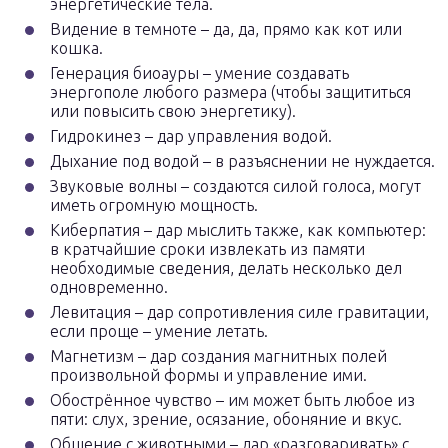
энергетические тела.
Видение в темноте – да, да, прямо как кот или
кошка.
Генерация биоауры – умение создавать
энергополе любого размера (чтобы защититься
или повысить свою энергетику).
Гидрокинез – дар управления водой.
Дыхание под водой – в разъяснении не нуждается.
Звуковые волны – создаются силой голоса, могут
иметь огромную мощность.
Киберпатия – дар мыслить также, как компьютер:
в кратчайшие сроки извлекать из памяти
необходимые сведения, делать несколько дел
одновременно.
Левитация – дар сопротивления силе гравитации,
если проще – умение летать.
Магнетизм – дар создания магнитных полей
произвольной формы и управление ими.
Обострённое чувство – им может быть любое из
пяти: слух, зрение, осязание, обоняние и вкус.
Общение с животными – дар «разговаривать» с