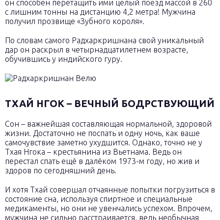
он способен перетащить ими целый поезд массой в 260
с лишним тонны на дистанцию 4,2 метра! Мужчина
получил прозвище «Зубного короля».
По словам самого Радхаркришнана свой уникальный
дар он раскрыл в четырнадцатилетнем возрасте,
обучившись у индийского гуру.
ТХАЙ НГОК – ВЕЧНЫЙ БОДРСТВУЮЩИЙ
Сон – важнейшая составляющая нормальной, здоровой
жизни. Достаточно не поспать и одну ночь, как ваше
самочувствие заметно ухудшится. Однако, точно не у
Тхая Нгока – крестьянина из Вьетнама. Ведь он
перестал спать ещё в далёком 1973-м году, но жив и
здоров по сегодняшний день.
И хотя Тхай совершал отчаянные попытки погрузиться в
состояние сна, используя спиртное и специальные
медикаменты, но они не увенчались успехом. Впрочем,
мужчина не сильно расстраивается, ведь необычная