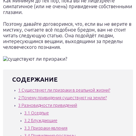
Как минимум до тех пор, пока вы не лицезреете
симпатичное (или не очень) привидение собственными
глазами.
Поэтому давайте договоримся, что, если вы не верите в
мистику, считаете всё подобное бредом, вам не стоит
читать следующую статью. Она подойдёт людям,
интересующимся вещами, выходящими за пределы
человеческого познания.
СОДЕРЖАНИЕ
1
Существуют ли призраки в реальной жизни?
2
Почему привидения существуют на земле?
3
Разновидности привидений
3.1
Оседлые
3.2
Блуждающие
3.3
Призраки-явления
3.4
Привидения-посланцы