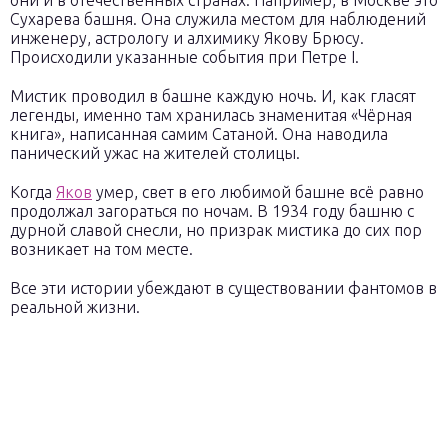
они и в отечественных странах. Например, в Москве это
Сухарева башня. Она служила местом для наблюдений
инженеру, астрологу и алхимику Якову Брюсу.
Происходили указанные события при Петре I.
Мистик проводил в башне каждую ночь. И, как гласят
легенды, именно там хранилась знаменитая «Чёрная
книга», написанная самим Сатаной. Она наводила
панический ужас на жителей столицы.
Когда
Яков
умер, свет в его любимой башне всё равно
продолжал загораться по ночам. В 1934 году башню с
дурной славой снесли, но призрак мистика до сих пор
возникает на том месте.
Все эти истории убеждают в существовании фантомов в
реальной жизни.