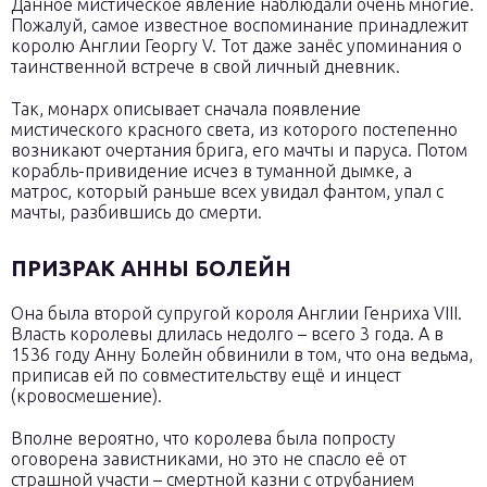
Данное мистическое явление наблюдали очень многие.
Пожалуй, самое известное воспоминание принадлежит
королю Англии Георгу V. Тот даже занёс упоминания о
таинственной встрече в свой личный дневник.
Так, монарх описывает сначала появление
мистического красного света, из которого постепенно
возникают очертания брига, его мачты и паруса. Потом
корабль-привидение исчез в туманной дымке, а
матрос, который раньше всех увидал фантом, упал с
мачты, разбившись до смерти.
ПРИЗРАК АННЫ БОЛЕЙН
Она была второй супругой короля Англии Генриха VIII.
Власть королевы длилась недолго – всего 3 года. А в
1536 году Анну Болейн обвинили в том, что она ведьма,
приписав ей по совместительству ещё и инцест
(кровосмешение).
Вполне вероятно, что королева была попросту
оговорена завистниками, но это не спасло её от
страшной участи – смертной казни с отрубанием