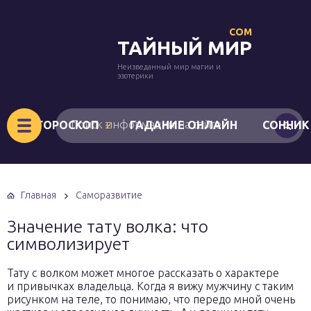
COM
ТАЙНЫЙ МИР
Неизведанный мир магии и
эзотерики
ГОРОСКОП
ГАДАНИЕ ОНЛАЙН
СОННИК
Главная
Саморазвитие
Значение тату волка: что
символизирует
Тату с волком может многое рассказать о характере
и привычках владельца. Когда я вижу мужчину с таким
рисунком на теле, то понимаю, что передо мной очень