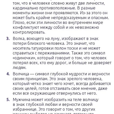
том, что в человеке словно живут две личности,
кардинально противоположные. В разные
моменты жизни они проявляются. Из-за этого он
может быть крайне непредсказуемым и опасным.
Плохо, если эти личности во внутреннем мире
конфликтуют между собой и их невозможно
контролировать.
Волка, воющего на луну, изображают в знак
потери близкого человека. Это значит, что
носитель татуировки полон тоски и не может
справиться с переживаниями. Также это символ
«одиночки», который говорит о том, что человек
потерял всех, кто ему дорог, и больше не доверяет
людям.
Волчица — символ глубокой мудрости и верности
своим принципам. Это знак зрелого человека,
который четко знает чего хочет, всегда добивается
своих целей, готов отстаивать свое мнение, даже
если все окружающие отвернулись от него.
Мужчина может изобразить на теле волчицу
в знак глубокой любви и верности своей
избраннице. Это говорит о том, что других
женщин он более не замечает, потому что