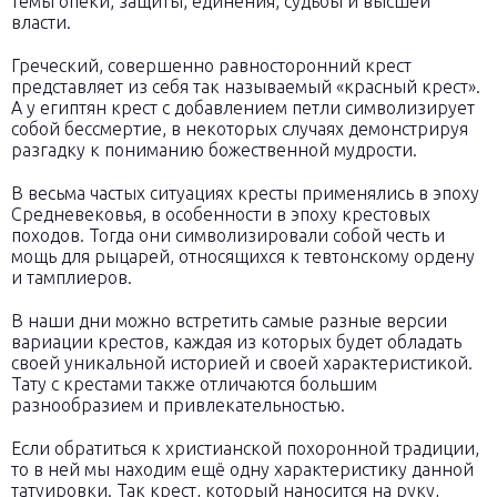
темы опеки, защиты, единения, судьбы и высшей
власти.
Греческий, совершенно равносторонний крест
представляет из себя так называемый «красный крест».
А у египтян крест с добавлением петли символизирует
собой бессмертие, в некоторых случаях демонстрируя
разгадку к пониманию божественной мудрости.
В весьма частых ситуациях кресты применялись в эпоху
Средневековья, в особенности в эпоху крестовых
походов. Тогда они символизировали собой честь и
мощь для рыцарей, относящихся к тевтонскому ордену
и тамплиеров.
В наши дни можно встретить самые разные версии
вариации крестов, каждая из которых будет обладать
своей уникальной историей и своей характеристикой.
Тату с крестами также отличаются большим
разнообразием и привлекательностью.
Если обратитьcя к христианской похоронной традиции,
то в ней мы находим ещё одну характеристику данной
татуировки. Так крест, который наносится на руку,