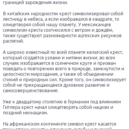
границей зарождения жизни.
В китайских народностях крест символизировал собой
лестницу в небеса, а если изображался в квадрате, то
олицетворял собой нашу планету. У мексиканцев
символизм креста соотносился с ветром и дождём,
также существуют разновидности ацтекских рисунков
распятий.
А широко известный по всей планете кельтский крест,
который создаётся узлами и нитями жизни, во всех
случаях изображается в солнечном круге и призван
поведать о повторении всего в природе, замкнутости и
целостности мироздания, а также об объединении
стихий и природных сил. Кроме того, он символизирует
собой не прекращающееся духовное развитие и
самосовершенствование.
Уже к двадцатому столетию в Германии под влиянием
Гитлера крест начал олицетворять собой нацизм и
поздний неонацизм.
На африканском континенте символ крест касается