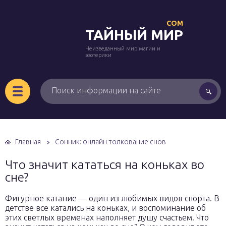
COM
ТАЙНЫЙ МИР
Неизведанный мир магии и
эзотерики
Главная
Сонник: онлайн толкование снов
Что значит кататься на коньках во
сне?
Фигурное катание — один из любимых видов спорта. В
детстве все катались на коньках, и воспоминание об
этих светлых временах наполняет душу счастьем. Что