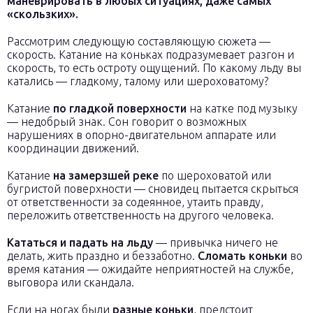
маневрировать в любых ситуациях, даже самых
«скользких».
Рассмотрим следующую составляющую сюжета —
скорость. Катание на коньках подразумевает разгон и
скорость, то есть остроту ощущений. По какому льду вы
катались — гладкому, талому или шероховатому?
Катание
по гладкой поверхности
на катке под музыку
— недобрый знак. Сон говорит о возможных
нарушениях в опорно-двигательном аппарате или
координации движений.
Катание
на замерзшей реке
по шероховатой или
бугристой поверхности — сновидец пытается скрыться
от ответственности за содеянное, утаить правду,
переложить ответственность на другого человека.
Кататься и падать на льду
— привычка ничего не
делать, жить праздно и беззаботно.
Сломать коньки
во
время катания — ожидайте неприятностей на службе,
выговора или скандала.
Если на ногах были
разные коньки
, предстоит