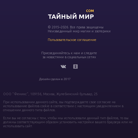
COM
ТАЙНЫЙ МИР
© 2015–2026. Все права защищены
Неизведанный мир магии и эзотерики
Пользовательское соглашение
Присоединяйтесь к нам и следите
за новостями в социальных сетях
Дизайн сделан в 2017
ООО "Феникс", 109156, Москва, Жулебинский бульвар, 25
При использовании данного сайта, вы подтверждаете свое согласие на
использование файлов cookie в соответствии с настоящим уведомлением в
отношении данного типа файлов.
Если вы не согласны с тем, чтобы мы использовали данный тип файлов, то вы
должны соответствующим образом установить настройки вашего браузера или не
использовать сайт.