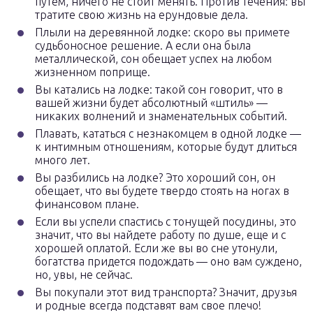
путем, ничего не стоит менять. Против течения: вы
тратите свою жизнь на ерундовые дела.
Плыли на деревянной лодке: скоро вы примете
судьбоносное решение. А если она была
металлической, сон обещает успех на любом
жизненном поприще.
Вы катались на лодке: такой сон говорит, что в
вашей жизни будет абсолютный «штиль» —
никаких волнений и знаменательных событий.
Плавать, кататься с незнакомцем в одной лодке —
к интимным отношениям, которые будут длиться
много лет.
Вы разбились на лодке? Это хороший сон, он
обещает, что вы будете твердо стоять на ногах в
финансовом плане.
Если вы успели спастись с тонущей посудины, это
значит, что вы найдете работу по душе, еще и с
хорошей оплатой. Если же вы во сне утонули,
богатства придется подождать — оно вам суждено,
но, увы, не сейчас.
Вы покупали этот вид транспорта? Значит, друзья
и родные всегда подставят вам свое плечо!