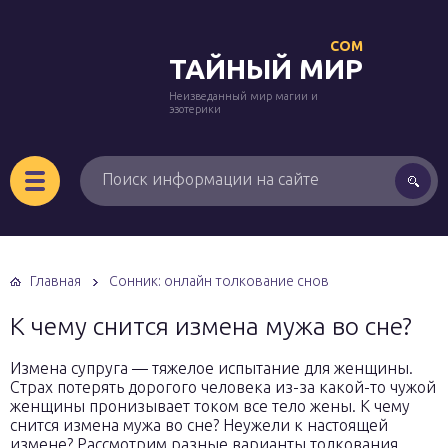
COM
ТАЙНЫЙ МИР
Неизведанный мир магии и
эзотерики
Главная
Сонник: онлайн толкование снов
К чему снится измена мужа во сне?
Измена супруга — тяжелое испытание для женщины.
Страх потерять дорогого человека из-за какой-то чужой
женщины пронизывает током все тело жены. К чему
снится измена мужа во сне? Неужели к настоящей
измене? Рассмотрим разные варианты толкования