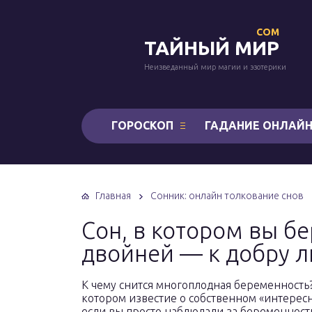
COM
ТАЙНЫЙ МИР
Неизведанный мир магии и эзотерики
ГОРОСКОП
ГАДАНИЕ ОНЛАЙ
Главная
Сонник: онлайн толкование снов
Сон, в котором вы б
двойней — к добру л
К чему снится многоплодная беременность
котором известие о собственном «интере
если вы просто наблюдали за беременност