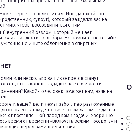
он говорит: вы прекрасно выносите малыша и
ий.
ожет серьезно подкоситься. Иногда такой сон
 (родственник, супруг), который заждался вас на
тот мир, чтобы воссоединиться с ним.
кий внутренний разлом, который мешает
ился из-за сложного выбора. Но помните: не теряйте
и уж точно не ищите облегчения в спиртных
НЕ?
 один или несколько ваших секретов станут
тот сон, вы наконец раздадите все свои долги.
О
ожнений? Какой-то человек поможет вам, взяв на
тей.
ороге к вашей цели лежат заботливо разложенные
одготовьтесь к тому, что ничего вам даром не дастся.
ться от поставленной перед вами задачи. Уверенно
тесь время от времени «включать режим носорога» и
икающие перед вами препятствия.