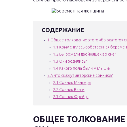
СОДЕРЖАНИЕ
1
Общее толкование этого «брюхатого» с
1.1
Кому снилась собственная беремен
1.2
Вы рожали двойняшек во сне?
1.3
Они родились?
1.4
Какого пола были малыши?
2
А что скажут авторские сонники?
2.1
Сонник Миллера
2.2
Сонник Ванги
2.3
Сонник Фрейда
ОБЩЕЕ ТОЛКОВАНИЕ