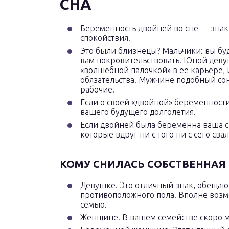
СНА
Беременность двойней во сне — знак
спокойствия.
Это были близнецы? Мальчики: вы буде
вам покровительствовать. Юной девуш
«волшебной палочкой» в ее карьере, 
обязательства. Мужчине подобный со
рабочие.
Если о своей «двойной» беременности
вашего будущего долголетия.
Если двойней была беременна ваша св
которые вдруг ни с того ни с сего сва
КОМУ СНИЛАСЬ СОБСТВЕННАЯ
Девушке. Это отличный знак, обещаю
противоположного пола. Вполне возмо
семью.
Женщине. В вашем семействе скоро м