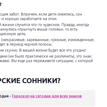
?
рция забот. Впрочем, если дети смеялись, сон
 и хорошо заработаете на этом.
 жизни случится что-то чудесное. Правда, иногда
махнулись «прыгнуть выше головы», то есть
ициозную цель.
то (некрасивые, зареванные, грязные, изможденные,
дет в период черной полосы.
е скучно. В вашей жизни будет все что угодно!
ми (их было практически не различить), это знак:
ежавю. Вы еще раз переживете ситуацию, с которой
РСКИЕ СОННИКИ?
одня -
Гороскоп на сегодня для всех знаков