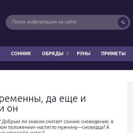
Н
СОННИК
ОБРЯДЫ
РУНЫ
ПРИМЕТЫ
еременны, да еще и
и он
? Добрым ли знаком считает сонник сновидение, в
сном положении» настигло мужчину—сновидца? А
ью свекрови, мамы?