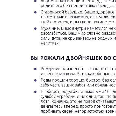
Беременной женщине. Этот удачный с
родите его без неприятных последств
Старенькой бабушке. Ваше здоровье м
также значит: возможно, есть человек
«той стороне», и вы скоро покинете э
Мужчине. В вас внутри наметился не
расслабиться. Ваш мир словно раздво
силы духа, не срывайтесь на родных 
напитках.
ВЫ РОЖАЛИ ДВОЙНЯШЕК ВО С
Рождение близнецов — знак того, что
известными всем. Зато, как обещает э
Роды прошли хорошо, быстро, без осл
себя часть ваших забот или обязаннос
Наоборот, роды были тяжелыми? На д
судьбой «грабли», и не одни, так что п
Хотя, конечно, это не повод отказыва
двигайтесь вперед, просто приготовь
пробивать своей напористостью возн