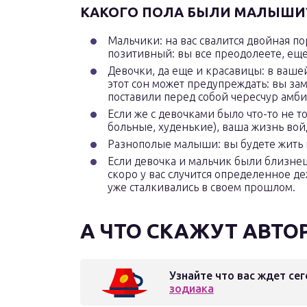
КАКОГО ПОЛА БЫЛИ МАЛЫШИ
Мальчики: на вас свалится двойная по
позитивный: вы все преодолеете, еще
Девочки, да еще и красавицы: в вашей
этот сон может предупреждать: вы за
поставили перед собой чересчур амб
Если же с девочками было что-то не 
больные, худенькие), ваша жизнь вой
Разнополые малыши: вы будете жить н
Если девочка и мальчик были близнеца
скоро у вас случится определенное д
уже сталкивались в своем прошлом.
А ЧТО СКАЖУТ АВТО
Узнайте что вас ждет сег
зодиака