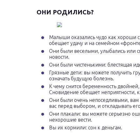
ОНИ РОДИЛИСЬ?
Малыши оказались чудо как хороши с
обещает удачу и на семейном «фронте»
Они были веселыми, улыбались или см
новости.
Они были чистенькими: блестящая ид
Грязные дети: вы можете получить гр
означать будущую болезнь.
К чему снится беременность двойней,
Сновидение обещает неприятности, к
Они были очень непоседливыми, вам 
вас перед выбором, и откладывать его
Они плакали: вы можете серьезно оши
нехорошие вести.
Вы их кормили: сон к деньгам.