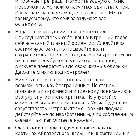
и прочные преграды. Покорить водную стихию
невозможно. Но можно научиться единству с ней.
И у вас как раз подходящее настроение. Мы не
завидуем тому, кто сейчас вздумает вас
остановить.
Вода – знак интуиции, внутренней силы.
Прислушивайтесь к себе, ваш внутренний голос
сейчас – самый главный ориентир. Следуйте за
своими чувствами, но не давайте воли
сокрушительной и всеразрушающей ярости. Если
вы возьметесь бушевать в таком состоянии,
рискуете превратить всю свою жизнь в обломки.
Держите стихию под контролем.
Видеть во сне океан – осознавать свои
возможности как безграничные. Не станем
призывать к скромности и трезвому пониманию и
разгулу внутреннего критика. Не упускайте
момент! Начинайте действовать. Удача будет вам
сопутствовать. Встречайтесь с новыми людьми,
действуйте не по наработанным, а по собственным
схемам, так, как считаете нужным.
Океанский шторм, вздымающиеся, как на
картинах Айвазовского, валы – вы в смятении и в