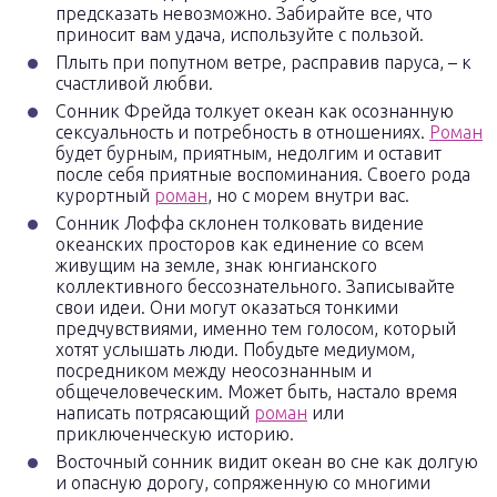
предсказать невозможно. Забирайте все, что
приносит вам удача, используйте с пользой.
Плыть при попутном ветре, расправив паруса, – к
счастливой любви.
Сонник Фрейда толкует океан как осознанную
сексуальность и потребность в отношениях.
Роман
будет бурным, приятным, недолгим и оставит
после себя приятные воспоминания. Своего рода
курортный
роман
, но с морем внутри вас.
Сонник Лоффа склонен толковать видение
океанских просторов как единение со всем
живущим на земле, знак юнгианского
коллективного бессознательного. Записывайте
свои идеи. Они могут оказаться тонкими
предчувствиями, именно тем голосом, который
хотят услышать люди. Побудьте медиумом,
посредником между неосознанным и
общечеловеческим. Может быть, настало время
написать потрясающий
роман
или
приключенческую историю.
Восточный сонник видит океан во сне как долгую
и опасную дорогу, сопряженную со многими