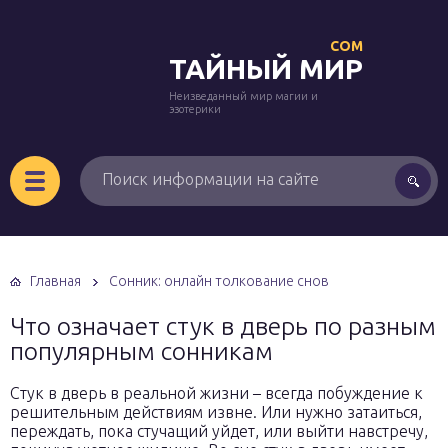
COM
ТАЙНЫЙ МИР
Неизведанный мир магии и
эзотерики
Главная
Сонник: онлайн толкование снов
Что означает стук в дверь по разным
популярным сонникам
Стук в дверь в реальной жизни – всегда побуждение к
решительным действиям извне. Или нужно затаиться,
переждать, пока стучащий уйдет, или выйти навстречу,