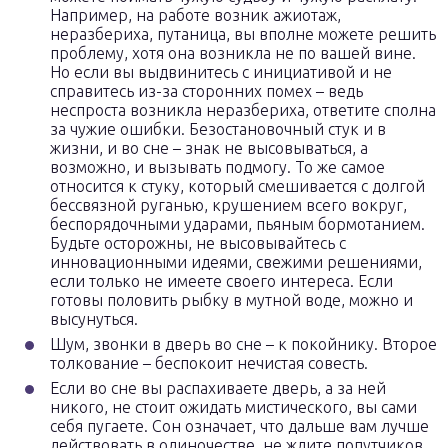
Например, на работе возник ажиотаж,
неразбериха, путаница, вы вполне можете решить
проблему, хотя она возникла не по вашей вине.
Но если вы выдвинитесь с инициативой и не
справитесь из-за сторонних помех – ведь
неспроста возникла неразбериха, ответите сполна
за чужие ошибки. Безостановочный стук и в
жизни, и во сне – знак не высовываться, а
возможно, и вызывать подмогу. То же самое
относится к стуку, который смешивается с долгой
бессвязной руганью, крушением всего вокруг,
беспорядочными ударами, пьяным бормотанием.
Будьте осторожны, не высовывайтесь с
инновационными идеями, свежими решениями,
если только не имеете своего интереса. Если
готовы половить рыбку в мутной воде, можно и
высунуться.
Шум, звонки в дверь во сне – к покойнику. Второе
толкование – беспокоит нечистая совесть.
Если во сне вы распахиваете дверь, а за ней
никого, не стоит ожидать мистического, вы сами
себя пугаете. Сон означает, что дальше вам лучше
действовать в одиночестве, не ждите попутчиков.