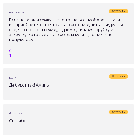
Ответить
надежда
Если потеряли сумку — это точно все наоборот, значит
вы приобретете, то что давно хотели купить, я видела во
сне, что потеряла сумку, а днем купила мясорубку и
закрутку, которые давно хотела купить,но никак не
получалось
6
1
Ответить
юлия
Да будет так! Аминь!
Ответить
Аноним
Спасибо