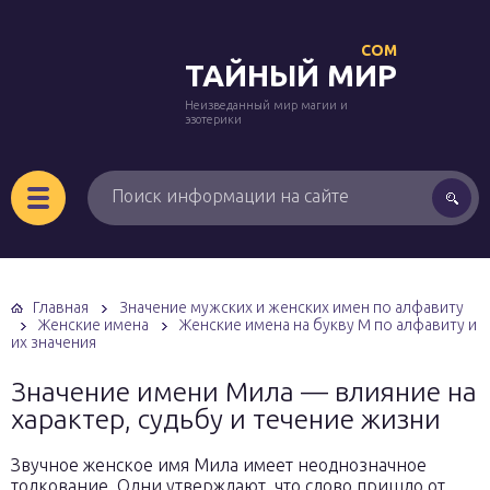
COM
ТАЙНЫЙ МИР
Неизведанный мир магии и
эзотерики
Главная
Значение мужских и женских имен по алфавиту
Женские имена
Женские имена на букву М по алфавиту и
их значения
Значение имени Мила — влияние на
характер, судьбу и течение жизни
Звучное женское имя Мила имеет неоднозначное
толкование. Одни утверждают, что слово пришло от