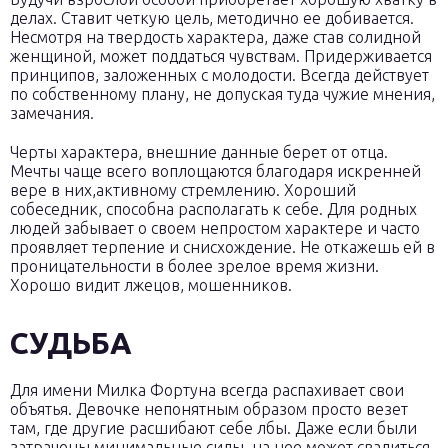
делах. Ставит четкую цель, методично ее добивается.
Несмотря на твердость характера, даже став солидной
женщиной, может поддаться чувствам. Придерживается
принципов, заложенных с молодости. Всегда действует
по собственному плану, не допуская туда чужие мнения,
замечания.
Черты характера, внешние данные берет от отца.
Мечты чаще всего воплощаются благодаря искренней
вере в них,активному стремлению. Хороший
собеседник, способна располагать к себе. Для родных
людей забывает о своем непростом характере и часто
проявляет терпение и снисхождение. Не откажешь ей в
проницательности в более зрелое время жизни.
Хорошо видит лжецов, мошенников.
СУДЬБА
Для имени Милка Фортуна всегда распахивает свои
объятья. Девочке непонятным образом просто везет
там, где другие расшибают себе лбы. Даже если были
затрачены минимальные силы, на нее может свалиться