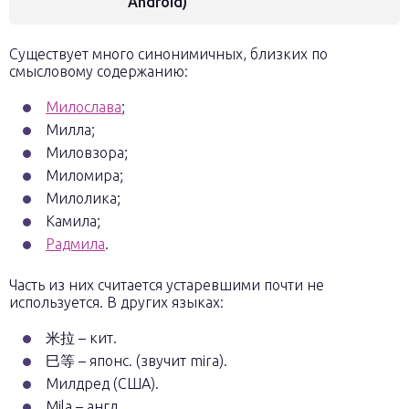
Android)
Существует много синонимичных, близких по
смысловому содержанию:
Милослава
;
Милла;
Миловзора;
Миломира;
Милолика;
Камила;
Радмила
.
Часть из них считается устаревшими почти не
используется. В других языках:
米拉 – кит.
巳等 – японс. (звучит mira).
Милдред (США).
Mila – англ.