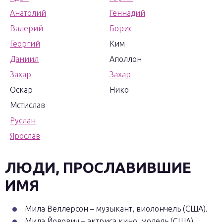
Анатолий
Геннадий
Валерий
Борис
Георгий
Ким
Даниил
Аполлон
Захар
Захар
Оскар
Нико
Мстислав
Руслан
Ярослав
ЛЮДИ, ПРОСЛАВИВШИЕ
ИМЯ
Мила Веллерсон – музыкант, виолончель (США).
Мила Йовович – актриса кино, модель (США).