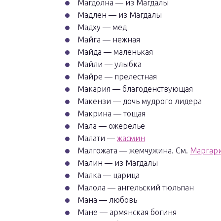
Магдолна — из Магдалы
Мадлен — из Магдалы
Мадху — мед
Майга — нежная
Майда — маленькая
Майли — улыбка
Майре — прелестная
Макария — благоденствующая
Макензи — дочь мудрого лидера
Макрина — тощая
Мала — ожерелье
Малати —
жасмин
Малгожата — жемчужина. См.
Маргар
Малин — из Магдалы
Малка — царица
Малола — ангельский тюльпан
Мана — любовь
Мане — армянская богиня