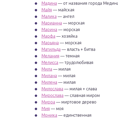
Мадина
— от названия города Медин
Майя
— майская
Малика
— ангел
Марианна
— морская
Марина
— морская
Марфа
— хозяйка
Марьяна
— морская
Матильда
— власть + битва
Мелания
— темная
Мелисса
— трудолюбивая
Мила
— милая
Милана
— милая
Милена
— милая
Милослава
— милая + слава
Мирослава
— славная миром
Мирра
— миртовое дерево
Мия
— моя
Моника
— единственная