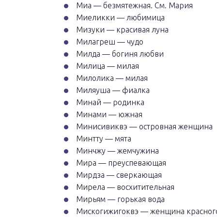
Миа — безмятежная. См. Мария
Миеликки — любимица
Мизуки — красивая луна
Милагреш — чудо
Милда — богиня любви
Милица — милая
Милолика — милая
Миляуша — фиалка
Минай — родинка
Минами — южная
Минисивиквэ — островная женщина
Минтту — мята
Минчжу — жемчужина
Мира — преуспевающая
Мирдза — сверкающая
Мирела — восхитительная
Мирьям — горькая вода
Мискогижигоквэ — женщина красног