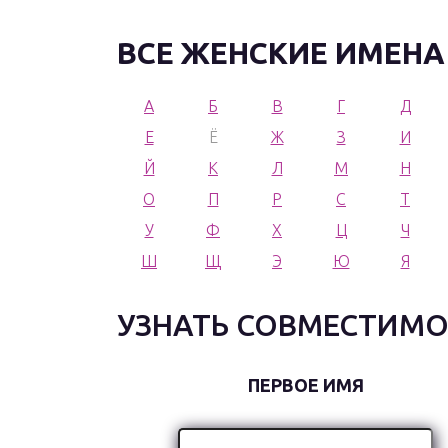
ВСЕ ЖЕНСКИЕ ИМЕНА
А
Б
В
Г
Д
Е
Ё
Ж
З
И
Й
К
Л
М
Н
О
П
Р
С
Т
У
Ф
Х
Ц
Ч
Ш
Щ
Э
Ю
Я
УЗНАТЬ СОВМЕСТИМО
ПЕРВОЕ ИМЯ