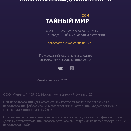
COM
ТАЙНЫЙ МИР
© 2015–2026. Все права защищены
Неизведанный мир магии и эзотерики
Пользовательское соглашение
Присоединяйтесь к нам и следите
за новостями в социальных сетях
Дизайн сделан в 2017
ООО "Феникс", 109156, Москва, Жулебинский бульвар, 25
При использовании данного сайта, вы подтверждаете свое согласие на
использование файлов cookie в соответствии с настоящим уведомлением в
отношении данного типа файлов.
Если вы не согласны с тем, чтобы мы использовали данный тип файлов, то вы
должны соответствующим образом установить настройки вашего браузера или не
использовать сайт.