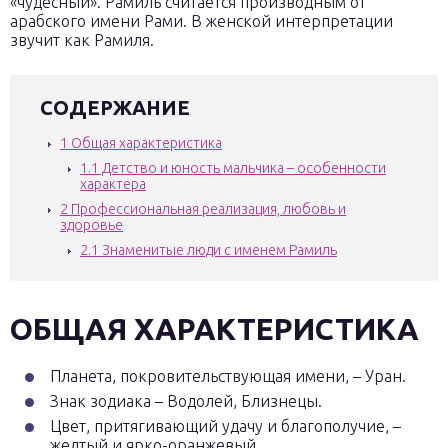
«чудесный». Рамиль считается производным от
арабского имени Рами. В женской интерпретации
звучит как Рамиля.
СОДЕРЖАНИЕ
1
Общая характеристика
1.1
Детство и юность мальчика – особенности
характера
2
Профессиональная реализация, любовь и
здоровье
2.1
Знаменитые люди с именем Рамиль
ОБЩАЯ ХАРАКТЕРИСТИКА
Планета, покровительствующая имени, – Уран.
Знак зодиака – Водолей, Близнецы.
Цвет, притягивающий удачу и благополучие, –
желтый и ярко-оранжевый.