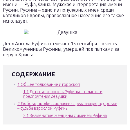
имени — Руфа, Фина. Мужская интерпретация имени
Руфин. Руфина – одно из популярных имен среди
католиков Европы, православное население его также
использует.
День Ангела Руфина отмечает 15 сентября – в честь
Великомученицы Руфины, умершей под пытками за
веру в Христа.
СОДЕРЖАНИЕ
1
Общее толкование и гороскоп
1.1
Детство и юность Руфины – таланты и
предпочтения девушки
2
Любовь, профессиональная реализация, здоровье
– судьба взрослой Руфины
2.1
Знаменитые женщины с именем Руфина