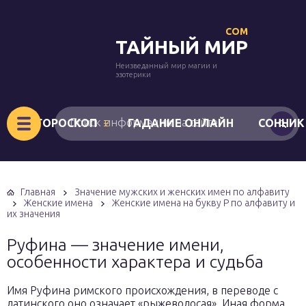
COM
ТАЙНЫЙ МИР
Неизведанный мир магии и
эзотерики
ГОРОСКОП
ГАДАНИЕ ОНЛАЙН
СОННИК
Главная
Значение мужских и женских имен по алфавиту
Женские имена
Женские имена на букву Р по алфавиту и
их значения
Руфина — значение имени,
особенности характера и судьба
Имя Руфина римского происхождения, в переводе с
латинского оно означает «рыжеволосая». Иная форма