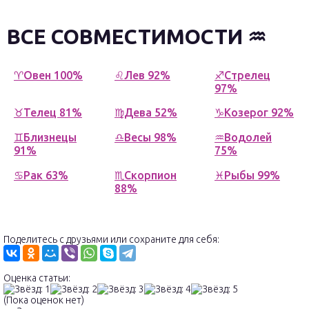
ВСЕ СОВМЕСТИМОСТИ ♒
♈Овен 100%
♌Лев 92%
♐Стрелец
97%
♉Телец 81%
♍Дева 52%
♑Козерог 92%
♊Близнецы
♎Весы 98%
♒Водолей
91%
75%
♋Рак 63%
♏Скорпион
♓Рыбы 99%
88%
Поделитесь с друзьями или сохраните для себя:
Оценка статьи:
(Пока оценок нет)