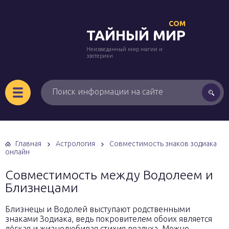
COM
ТАЙНЫЙ МИР
Неизведанный мир магии и
эзотерики
Главная
Астрология
Совместимость знаков зодиака
онлайн
Совместимость между Водолеем и
Близнецами
Близнецы и Водолей выступают родственными
знаками Зодиака, ведь покровителем обоих является
лёгкая и жизнелюбивая стихия воздуха. Можно