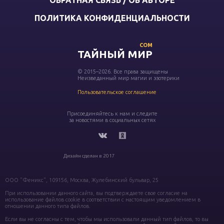
ПОЛИТИКА КОНФИДЕНЦИАЛЬНОСТИ
COM
ТАЙНЫЙ МИР
© 2015–2026. Все права защищены
Неизведанный мир магии и эзотерики
Пользовательское соглашение
Присоединяйтесь к нам и следите
за новостями в социальных сетях
Дизайн сделан в 2017
ООО "Феникс", 109156, Москва, Жулебинский бульвар, 25
При использовании данного сайта, вы подтверждаете свое согласие на
использование файлов cookie в соответствии с настоящим уведомлением в
отношении данного типа файлов.
Если вы не согласны с тем, чтобы мы использовали данный тип файлов, то вы