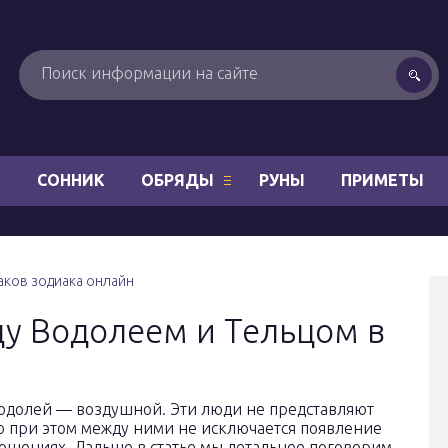
Н
СОННИК
ОБРЯДЫ
РУНЫ
ПРИМЕТЫ
ков зодиака онлайн
у Водолеем и Тельцом в
Водолей — воздушной. Эти люди не представляют
о при этом между ними не исключается появление
ошениях. Дальше в статье мы детальнее поговорим