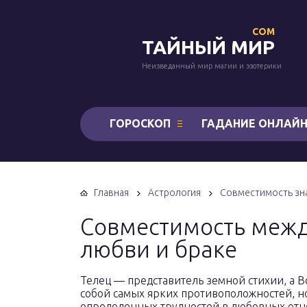
COM
ТАЙНЫЙ МИР
Неизведанный мир магии и эзотерики
ГОРОСКОП
ГАДАНИЕ ОНЛАЙ
Главная
Астрология
Совместимость зна
Совместимость межд
любви и браке
Телец — представитель земной стихии, а 
собой самых ярких противоположностей, н
определенных трудностей в любовных отн