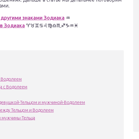
ами.
 другими знаками Зодиака
♒
ов Зодиака
♈♉♊♋♌♍♎♏♐♑♒♓
с Водолеем
а с Водолеем
девушкой-Тельцом и мужчиной-Водолеем
ежду Тельцом и Водолеем
и мужчины-Тельца