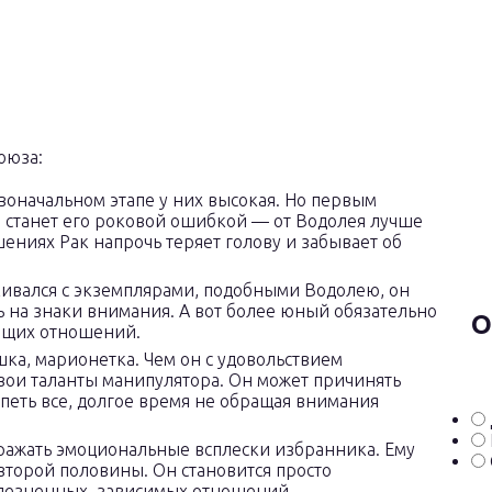
оюза:
воначальном этапе у них высокая. Но первым
 и станет его роковой ошибкой — от Водолея лучше
шениях Рак напрочь теряет голову и забывает об
кивался с экземплярами, подобными Водолею, он
ть на знаки внимания. А вот более юный обязательно
О
ающих отношений.
шка, марионетка. Чем он с удовольствием
 свои таланты манипулятора. Он может причинять
рпеть все, долгое время не обращая внимания
ражать эмоциональные всплески избранника. Ему
торой половины. Он становится просто
лезненных, зависимых отношений.