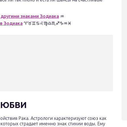
 другими знаками Зодиака
♒
ов Зодиака
♈♉♊♋♌♍♎♏♐♑♒♓
ЛЮБВИ
ойствия Рака. Астрологи характеризуют союз как
в которых страдает именно знак стихии воды. Ему