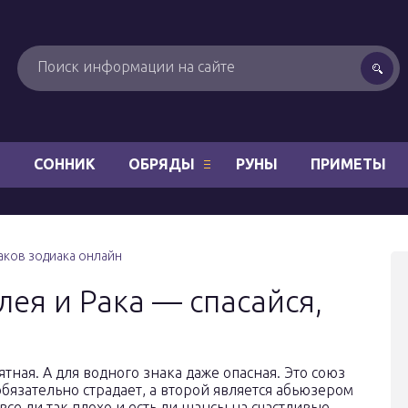
Н
СОННИК
ОБРЯДЫ
РУНЫ
ПРИМЕТЫ
ков зодиака онлайн
ея и Рака — спасайся,
ная. А для водного знака даже опасная. Это союз
обязательно страдает, а второй является абьюзером
се ли так плохо и есть ли шансы на счастливые