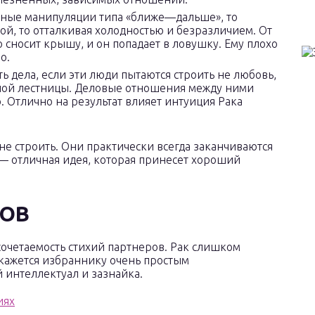
нные манипуляции типа «ближе—дальше», то
кой, то отталкивая холодностью и безразличием. От
о сносит крышу, и он попадает в ловушку. Ему плохо
о.
ь дела, если эти люди пытаются строить не любовь,
рной лестницы. Деловые отношения между ними
 Отлично на результат влияет интуиция Рака
е строить. Они практически всегда заканчиваются
 — отличная идея, которая принесет хороший
ТОВ
сочетаемость стихий партнеров. Рак слишком
кажется избраннику очень простым
интеллектуал и зазнайка.