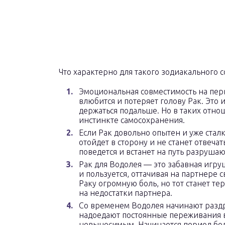
Что характерно для такого зодиакального с
Эмоциональная совместимость на пер
влюбится и потеряет голову Рак. Это
держаться подальше. Но в таких отно
инстинкте самосохранения.
Если Рак довольно опытен и уже стал
отойдет в сторону и не станет отвеча
поведется и встанет на путь разруш
Рак для Водолея — это забавная игру
и пользуется, оттачивая на партнере
Раку огромную боль, но тот станет те
на недостатки партнера.
Со временем Водолея начинают разд
надоедают постоянные переживания в
невыносимым. Начинается период бо