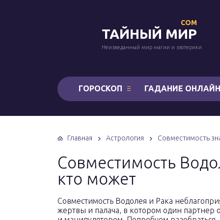
COM
ТАЙНЫЙ МИР
Неизведанный мир магии и эзотерики
ГОРОСКОП
ГАДАНИЕ ОНЛАЙ
Главная
Астрология
Совместимость зна
Совместимость Водол
кто может
Совместимость Водолея и Рака неблагоприят
жертвы и палача, в котором один партнер 
и манипулятором. Попробуем разобраться, в