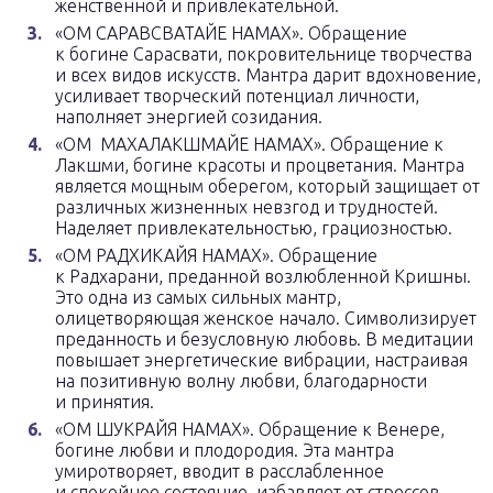
женственной и привлекательной.
«ОМ САРАВСВАТАЙЕ НАМАХ». Обращение
к богине Сарасвати, покровительнице творчества
и всех видов искусств. Мантра дарит вдохновение,
усиливает творческий потенциал личности,
наполняет энергией созидания.
«ОМ МАХАЛАКШМАЙЕ НАМАХ». Обращение к
Лакшми, богине красоты и процветания. Мантра
является мощным оберегом, который защищает от
различных жизненных невзгод и трудностей.
Наделяет привлекательностью, грациозностью.
«ОМ РАДХИКАЙЯ НАМАХ». Обращение
к Радхарани, преданной возлюбленной Кришны.
Это одна из самых сильных мантр,
олицетворяющая женское начало. Символизирует
преданность и безусловную любовь. В медитации
повышает энергетические вибрации, настраивая
на позитивную волну любви, благодарности
и принятия.
«ОМ ШУКРАЙЯ НАМАХ». Обращение к Венере,
богине любви и плодородия. Эта мантра
умиротворяет, вводит в расслабленное
и спокойное состояние, избавляет от стрессов