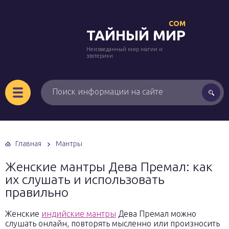
COM
ТАЙНЫЙ МИР
Неизведанный мир магии и
эзотерики
Главная
Мантры
Женские мантры Дева Премал: как
их слушать и использовать
правильно
Женские
индийские мантры
Дева Премал можно
слушать онлайн, повторять мысленно или произносить