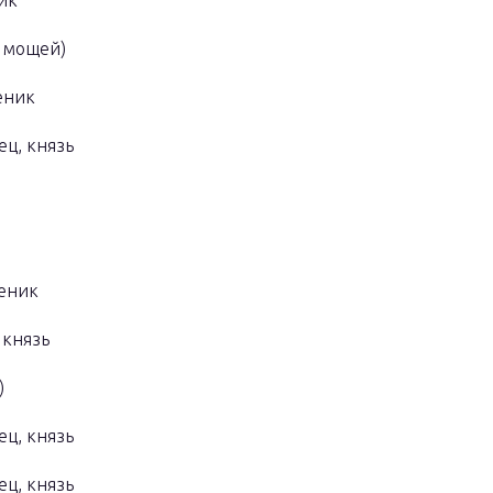
ик
е мощей)
еник
ец, князь
еник
 князь
)
ец, князь
ец, князь