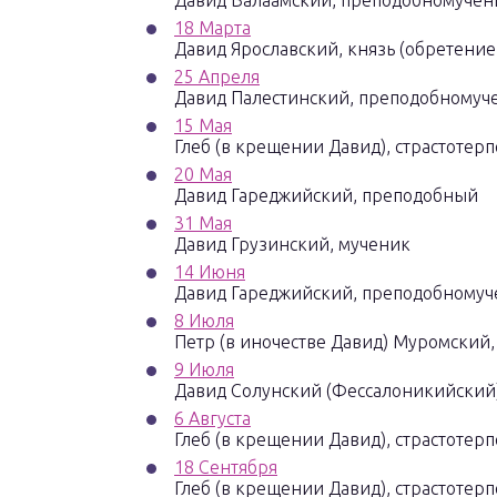
Давид Валаамский, преподобномучен
18 Марта
Давид Ярославский, князь (обретени
25 Апреля
Давид Палестинский, преподобномуч
15 Мая
Глеб (в крещении Давид), страстотерп
20 Мая
Давид Гареджийский, преподобный
31 Мая
Давид Грузинский, мученик
14 Июня
Давид Гареджийский, преподобномуч
8 Июля
Петр (в иночестве Давид) Муромский,
9 Июля
Давид Солунский (Фессалоникийский
6 Августа
Глеб (в крещении Давид), страстотерп
18 Сентября
Глеб (в крещении Давид), страстотерп