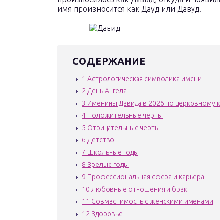
имя произносится как Дауд или Давуд.
СОДЕРЖАНИЕ
1
Астрологическая символика имени
2
День Ангела
3
Именины Давида в 2026 по церковному 
4
Положительные черты
5
Отрицательные черты
6
Детство
7
Школьные годы
8
Зрелые годы
9
Профессиональная сфера и карьера
10
Любовные отношения и брак
11
Совместимость с женскими именами
12
Здоровье