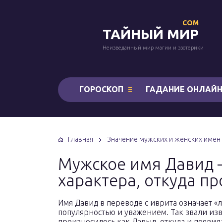
COM
ТАЙНЫЙ МИР
Неизведанный мир магии и эзотерики
ГОРОСКОП
ГАДАНИЕ ОНЛАЙ
Главная
Значение мужских и женских имен
Мужское имя Давид 
характера, откуда п
Имя Давид в переводе с иврита означает 
популярностью и уважением. Так звали изв
произносилось как Давыд, откуда и появил