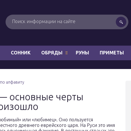
Н
СОННИК
ОБРЯДЫ
РУНЫ
ПРИМЕТЫ
 по алфавиту
— основные черты
роизошло
«любимый» или «любимец». Оно пользуется
естного древнего еврейского царя. На Руси это имя
ась одноименная фамилия. В восточных странах это